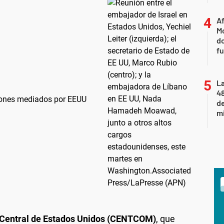
Af
Mo
do
fu
La
48
ciones mediados por EEUU
d
mi
Central de Estados Unidos (CENTCOM)
, que