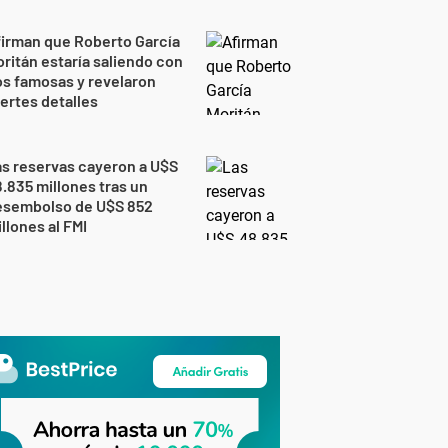
irman que Roberto García
ritán estaría saliendo con
s famosas y revelaron
ertes detalles
s reservas cayeron a U$S
.835 millones tras un
esembolso de U$S 852
llones al FMI