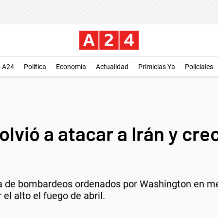
o A24
Política
Economía
Actualidad
Primicias Ya
Policiales
lvió a atacar a Irán y cre
a de bombardeos ordenados por Washington en med
l alto el fuego de abril.