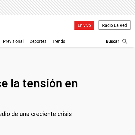
En vivo
Radio La Red
Previsional
Deportes
Trends
ce la tensión en
io de una creciente crisis