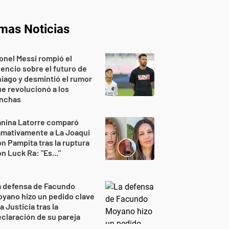
imas Noticias
onel Messi rompió el
lencio sobre el futuro de
iago y desmintió el rumor
e revolucionó a los
inchas
anina Latorre comparó
amativamente a La Joaqui
n Pampita tras la ruptura
n Luck Ra: "Es..."
a defensa de Facundo
yano hizo un pedido clave
la Justicia tras la
claración de su pareja