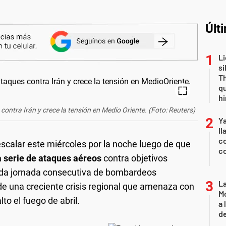
Últ
Li
si
Th
qu
h
ontra Irán y crece la tensión en Medio Oriente. (Foto: Reuters)
Y
ll
co
escalar este miércoles por la noche luego de que
co
 serie de ataques aéreos
contra objetivos
unda jornada consecutiva de bombardeos
L
 una creciente crisis regional que amenaza con
Mo
lto el fuego de abril.
a 
de