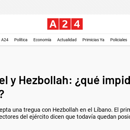
o A24
Política
Economía
Actualidad
Primicias Ya
Policiales
el y Hezbollah: ¿qué impi
?
acepta una tregua con Hezbollah en el Líbano. El pr
ectores del ejército dicen que todavía quedan pos