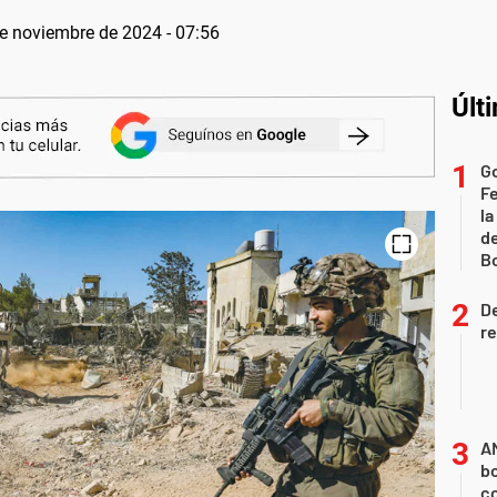
e noviembre de 2024 - 07:56
Últ
Go
F
la
de
B
De
re
A
b
co