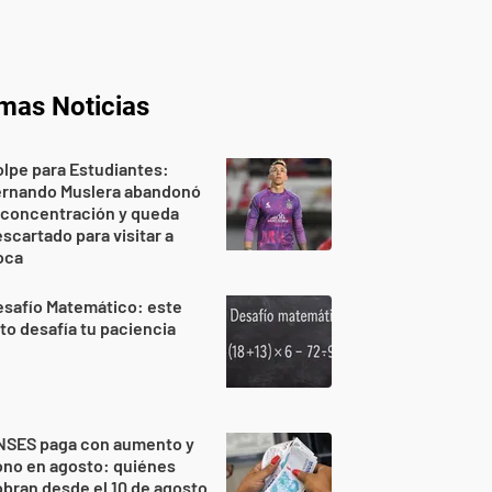
imas Noticias
lpe para Estudiantes:
ernando Muslera abandonó
 concentración y queda
scartado para visitar a
oca
safío Matemático: este
to desafía tu paciencia
NSES paga con aumento y
ono en agosto: quiénes
bran desde el 10 de agosto