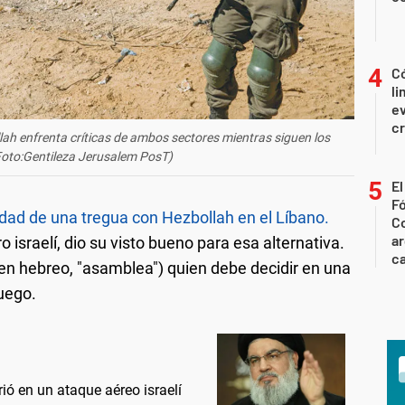
Có
li
ev
c
llah enfrenta críticas de ambos sectores mientras siguen los
oto:Gentileza Jerusalem PosT)
El
Fó
ilidad de una tregua con Hezbollah en el Líbano.
Co
ar
 israelí, dio su visto bueno para esa alternativa.
ca
 en hebreo, "asamblea") quien debe decidir en una
fuego.
ió en un ataque aéreo israelí