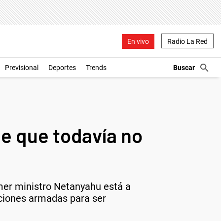
En vivo
Radio La Red
Previsional
Deportes
Trends
de que todavía no
imer ministro Netanyahu está a
iciones armadas para ser