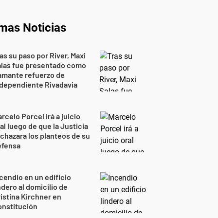
imas Noticias
as su paso por River, Maxi
alas fue presentado como
amante refuerzo de
dependiente Rivadavia
rcelo Porcel irá a juicio
al luego de que la Justicia
chazara los planteos de su
efensa
cendio en un edificio
ndero al domicilio de
istina Kirchner en
onstitución