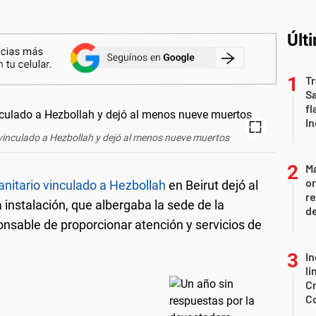
Últ
Tr
S
fl
In
 vinculado a Hezbollah y dejó al menos nueve muertos
Ma
or
sanitario vinculado a Hezbollah
en Beirut dejó al
re
a instalación, que albergaba la sede de la
d
onsable de proporcionar atención y servicios de
In
li
Cr
C