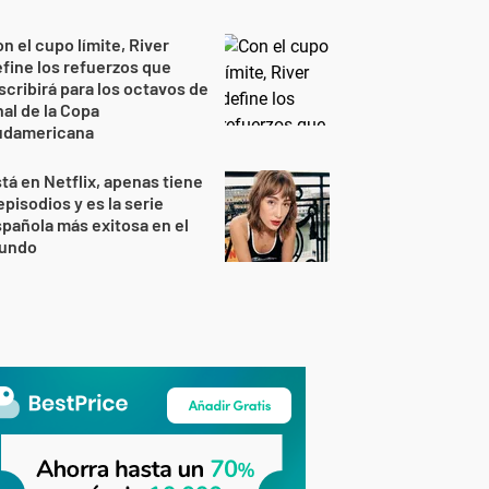
n el cupo límite, River
fine los refuerzos que
scribirá para los octavos de
nal de la Copa
udamericana
tá en Netflix, apenas tiene
episodios y es la serie
pañola más exitosa en el
undo