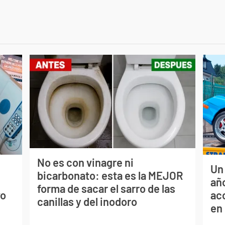
No es con vinagre ni
Un
bicarbonato: esta es la MEJOR
s
año
forma de sacar el sarro de las
vo
ac
canillas y del inodoro
en