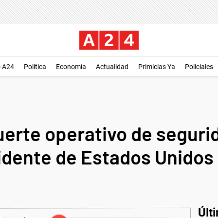
o A24
Política
Economía
Actualidad
Primicias Ya
Policiales
uerte operativo de segur
idente de Estados Unidos
Últ