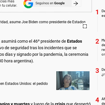
De
es
Ma
n
asumirá como el 46º presidente de
Estados
de
vo de seguridad tras los incidentes que se
r
s días y signado por la pandemia, la ceremonia
cr
30 hora argentina).
D
¿r
 en Estados Unidos: el pedido
A
de
tagios y muertes
y luego de la
crisis
que despertó