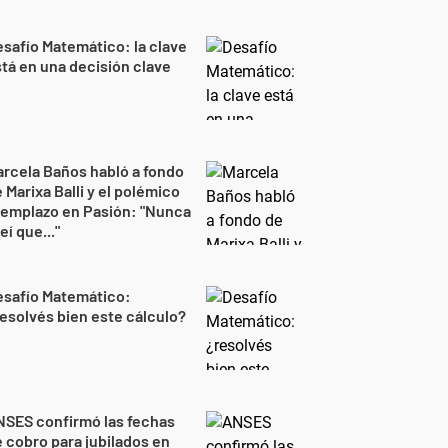
safío Matemático: la clave
tá en una decisión clave
rcela Baños habló a fondo
 Marixa Balli y el polémico
eemplazo en Pasión: "Nunca
eí que..."
esafío Matemático:
esolvés bien este cálculo?
NSES confirmó las fechas
 cobro para jubilados en