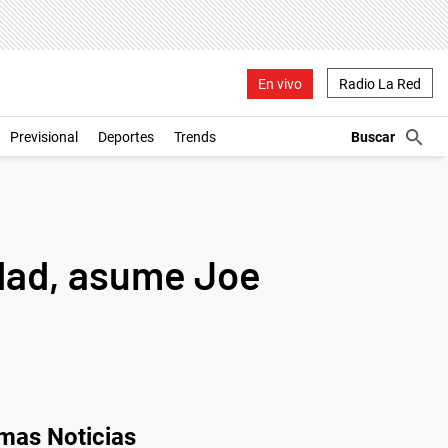
En vivo
Radio La Red
Previsional
Deportes
Trends
idad, asume Joe
imas Noticias