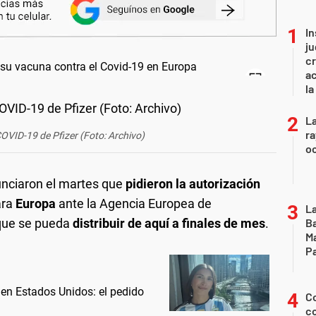
In
ju
cr
ac
la
La
ra
OVID-19 de Pfizer (Foto: Archivo)
oc
nciaron el martes que
pidieron la autorización
ara
Europa
ante la Agencia Europea de
La
Ba
que se pueda
distribuir de aquí a finales de mes
.
Ma
Pa
 en Estados Unidos: el pedido
Co
co