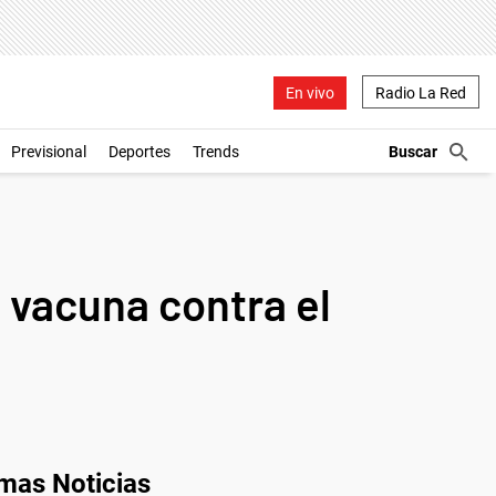
En vivo
Radio La Red
Previsional
Deportes
Trends
 vacuna contra el
imas Noticias