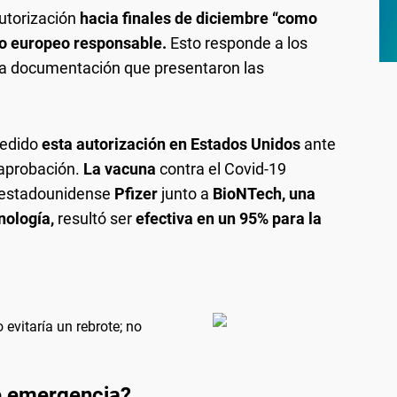
utorización
hacia finales de diciembre “como
mo europeo responsable.
Esto responde a los
 la documentación que presentaron las
pedido
esta autorización en Estados Unidos
ante
 aprobación.
La vacuna
contra el Covid-19
o estadounidense
Pfizer
junto a
BioNTech, una
nología,
resultó ser
efectiva en un 95% para la
evitaría un rebrote; no
e emergencia?