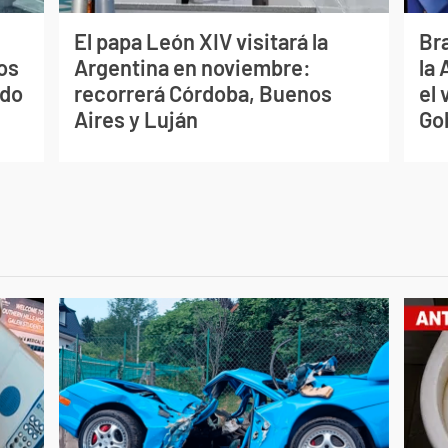
El papa León XIV visitará la
Bra
os
Argentina en noviembre:
la
ado
recorrerá Córdoba, Buenos
el 
Aires y Luján
Go