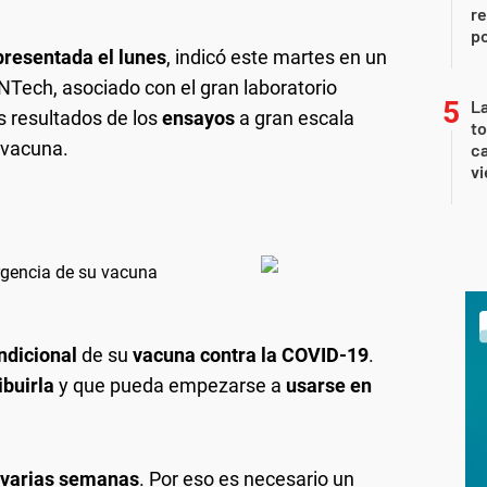
re
po
presentada el lunes
, indicó este martes en un
Tech, asociado con el gran laboratorio
La
s resultados de los
ensayos
a gran escala
t
 vacuna.
ca
vi
rgencia de su vacuna
ndicional
de su
vacuna contra la COVID-19
.
ibuirla
y que pueda empezarse a
usarse en
 varias semanas
. Por eso es necesario un