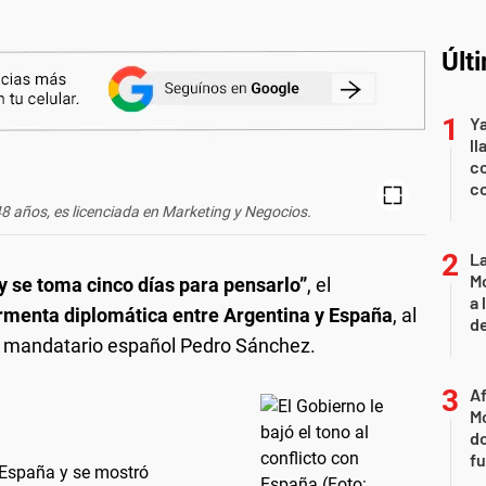
Últ
Y
ll
co
co
8 años, es licenciada en Marketing y Negocios.
L
Mo
y se toma cinco días para pensarlo”
, el
a 
ormenta diplomática entre Argentina y España
, al
de
l mandatario español Pedro Sánchez.
Af
Mo
do
fu
n España y se mostró