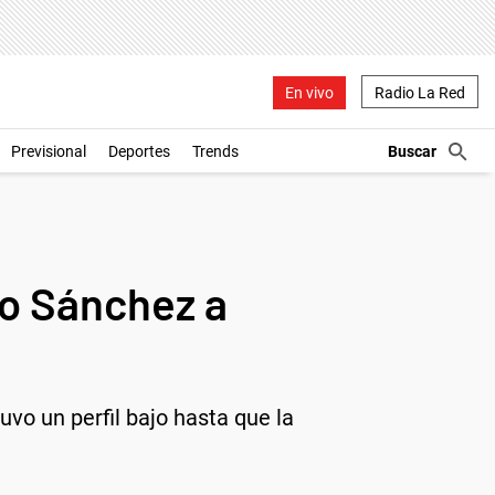
En vivo
Radio La Red
Previsional
Deportes
Trends
o Sánchez a
vo un perfil bajo hasta que la
.