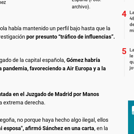
hez
La
48
d
la había mantenido un perfil bajo hasta que la
mi
vestigación
por presunto “tráfico de influencias”.
La
le
gado de la capital española,
Gómez habría
qu
j
a pandemia, favoreciendo a Air Europa y a la
ntada en el Juzgado de Madrid por Manos
la extrema derecha.
goña, no porque haya hecho algo ilegal, ellos
mi esposa", afirmó Sánchez en una carta
, en la