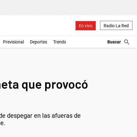
En vivo
Radio La Red
Previsional
Deportes
Trends
oneta que provocó
 de despegar en las afueras de
e.