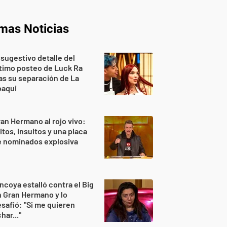
imas Noticias
 sugestivo detalle del
timo posteo de Luck Ra
as su separación de La
oaqui
an Hermano al rojo vivo:
itos, insultos y una placa
e nominados explosiva
ncoya estalló contra el Big
 Gran Hermano y lo
safió: "Si me quieren
har..."