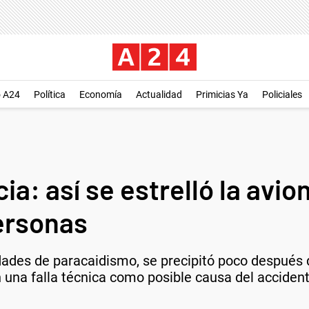
o A24
Política
Economía
Actualidad
Primicias Ya
Policiales
ia: así se estrelló la avi
personas
idades de paracaidismo, se precipitó poco después
 una falla técnica como posible causa del accident