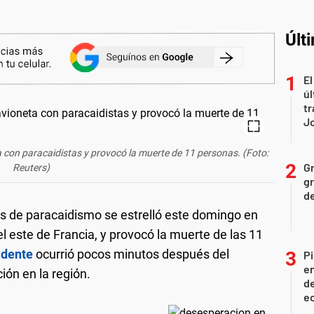
Últ
El
úl
tr
J
ta con paracaidistas y provocó la muerte de 11 personas. (Foto:
Gr
Reuters)
gr
d
es de paracaidismo se estrelló este domingo en
el este de Francia, y provocó la muerte de las 11
idente
ocurrió pocos minutos después del
Pi
en
ón en la región.
de
ec