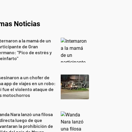
imas Noticias
ternaron a la mamá de un
rticipante de Gran
rmano: "Pico de estrés y
einfarto"
esinaron a un chofer de
a app de viajes en un robo:
í fue el violento ataque de
os motochorros
nda Nara lanzó una filosa
directa luego de que
vantaran la prohibición de
lida del país de Mauro