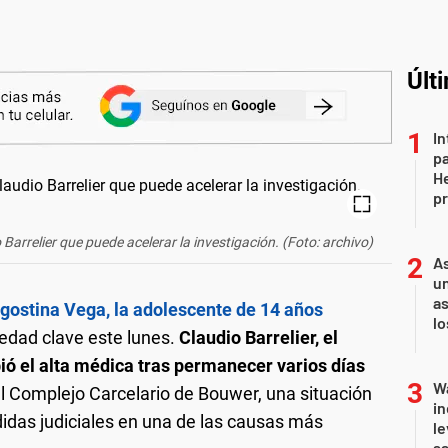
Últ
In
pa
He
pr
Barrelier que puede acelerar la investigación. (Foto: archivo)
As
un
as
Agostina Vega, la adolescente de 14 años
l
edad clave este lunes.
Claudio Barrelier, el
bió el alta médica tras permanecer varios días
Wa
l Complejo Carcelario de Bouwer, una situación
in
idas judiciales en una de las causas más
le
sa