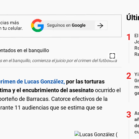
Últ
El
Jo
Ro
Ra
n el banquillo, comienza el juicio por el crimen del futbolista
Yi
Gr
crimen de Lucas González,
por las torturas
mo
ctima y el encubrimiento del asesinato
ocurrido el
ga
porteño de Barracas. Catorce efectivos de la
urante 11 audiencias que se estima que se
As
añ
d
cu