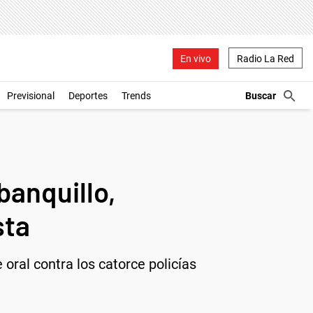
En vivo
Radio La Red
Previsional
Deportes
Trends
banquillo,
sta
 oral contra los catorce policías