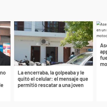
As
app
fue
mo
ano
La encerraba, la golpeaba y le
quitó el celular: el mensaje que
de
permitió rescatar a una joven