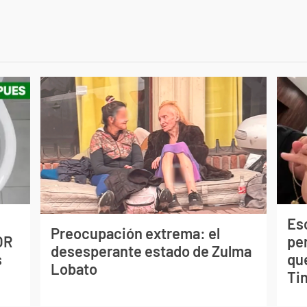
Esc
Preocupación extrema: el
OR
pe
desesperante estado de Zulma
s
qu
Lobato
Tin