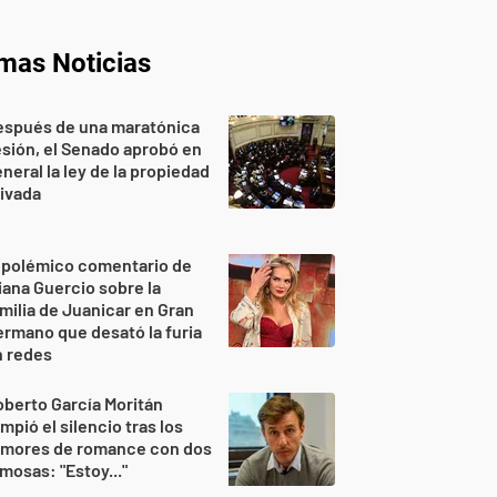
imas Noticias
espués de una maratónica
sión, el Senado aprobó en
neral la ley de la propiedad
ivada
 polémico comentario de
iana Guercio sobre la
milia de Juanicar en Gran
rmano que desató la furia
n redes
berto García Moritán
mpió el silencio tras los
umores de romance con dos
mosas: "Estoy..."