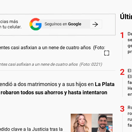
Últ
D
se
ge
pr
entes casi asfixian a un nene de cuatro años (Foto: 0221)
El
El
fa
endió a dos matrimonios y a sus hijos en
La Plata
He
s robaron todos sus ahorros y hasta intentaron
e
Ro
ro
r
fa
do clave a la Justicia tras la