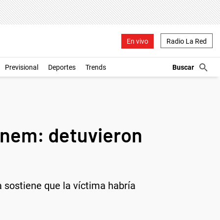
En vivo
Radio La Red
Previsional
Deportes
Trends
enem: detuvieron
 sostiene que la víctima habría