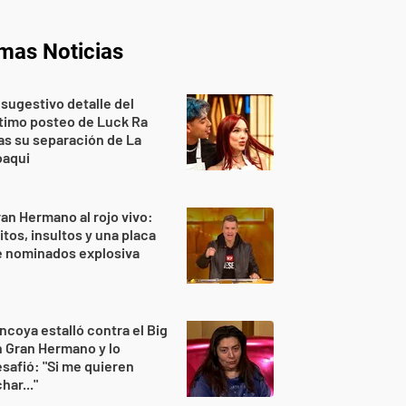
imas Noticias
 sugestivo detalle del
timo posteo de Luck Ra
as su separación de La
oaqui
an Hermano al rojo vivo:
itos, insultos y una placa
e nominados explosiva
ncoya estalló contra el Big
 Gran Hermano y lo
safió: "Si me quieren
har..."