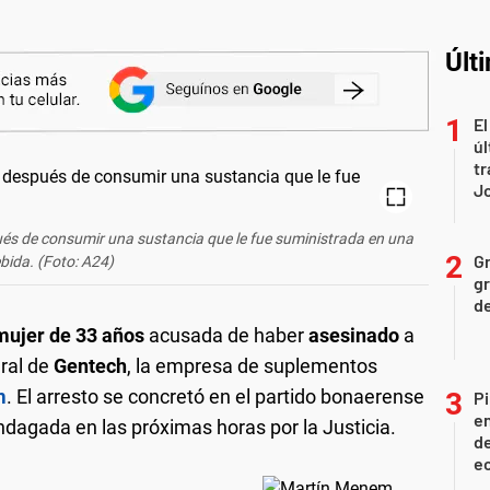
Últ
El
úl
tr
J
és de consumir una sustancia que le fue suministrada en una
Gr
bida. (Foto: A24)
gr
d
mujer de 33 años
acusada de haber
asesinado
a
eral de
Gentech
, la empresa de suplementos
m
. El arresto se concretó en el partido bonaerense
Pi
en
ndagada en las próximas horas por la Justicia.
de
ec