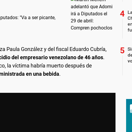
La
putados: "Va a ser picante,
Ch
en
f
eza Paula González y del fiscal Eduardo Cubría,
Si
de
idio del empresario venezolano de 46 años
.
vo
ico, la víctima habría muerto después de
ministrada en una bebida
.