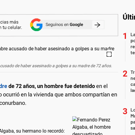
Últ
La
po
re
te
acusado de haber asesinado a golpes a su madre de 72 años.
Tr
ne
ca
adre
de 72 años, un hombre fue detenido
en el
la
o ocurrió en la vivienda que ambos compartían en
l conurbano.
Lo
Mu
pa
sa
Algaba, su hermano lo recordó: