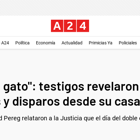
o A24
Política
Economía
Actualidad
Primicias Ya
Policiales
 gato": testigos revelaro
 y disparos desde su cas
ad Pereg relataron a la Justicia que el día del dob