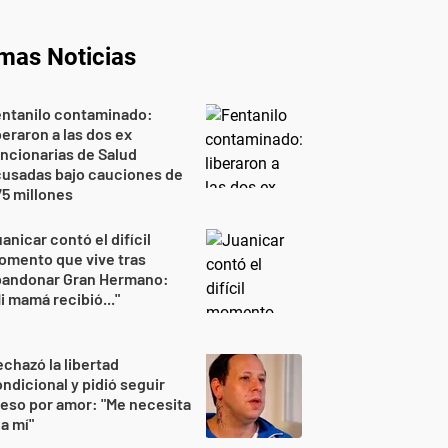
imas Noticias
entanilo contaminado:
beraron a las dos ex
ncionarias de Salud
cusadas bajo cauciones de
5 millones
anicar contó el difícil
omento que vive tras
bandonar Gran Hermano:
i mamá recibió..."
chazó la libertad
ndicional y pidió seguir
eso por amor: "Me necesita
 a mí"