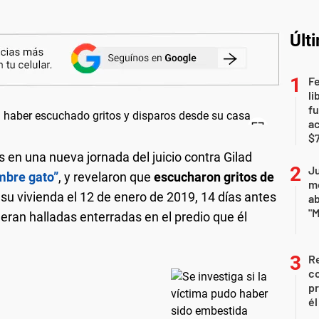
Últ
F
li
fu
a
$7
 en una nueva jornada del juicio contra Gilad
Ju
mbre gato”
, y revelaron que
escucharon gritos de
m
su vivienda el 12 de enero de 2019, 14 días antes
a
"M
ueran halladas enterradas en el predio que él
Re
co
pr
él