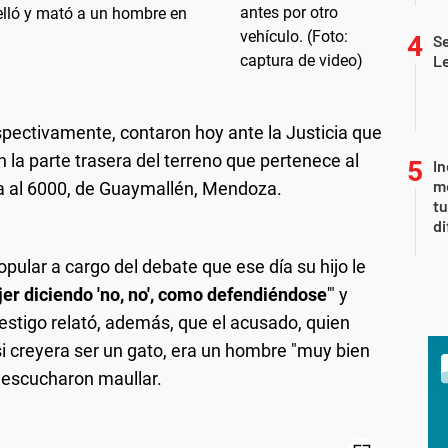
pelló y mató a un hombre en
Se
L
espectivamente, contaron hoy ante la Justicia que
n la parte trasera del terreno que pertenece al
In
me
ca al 6000, de Guaymallén, Mendoza.
t
di
opular a cargo del debate que ese día su hijo le
jer diciendo 'no, no', como defendiéndose
'" y
testigo relató, además, que el acusado, quien
 creyera ser un gato, era un hombre "muy bien
" escucharon maullar.