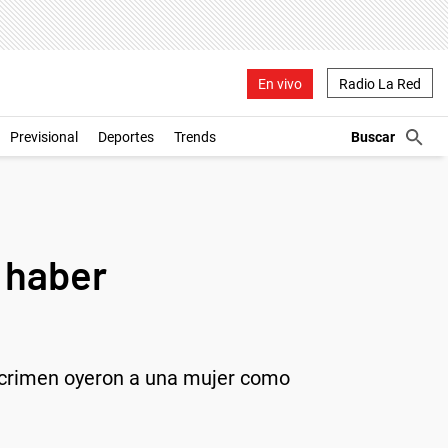
En vivo
Radio La Red
Previsional
Deportes
Trends
n haber
a
le crimen oyeron a una mujer como