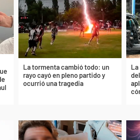
La tormenta cambió todo: un
La 
que
rayo cayó en pleno partido y
de
de
ocurrió una tragedia
apl
aul
có