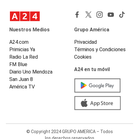
Nuestros Medios
Grupo América
A24.com
Privacidad
Primicias Ya
Términos y Condiciones
Radio La Red
Cookies
FM Blue
A24 en tu móvil
Diario Uno Mendoza
San Juan 8
América TV
© Copyright 2024 GRUPO AMERICA – Todos
los derechos reservados