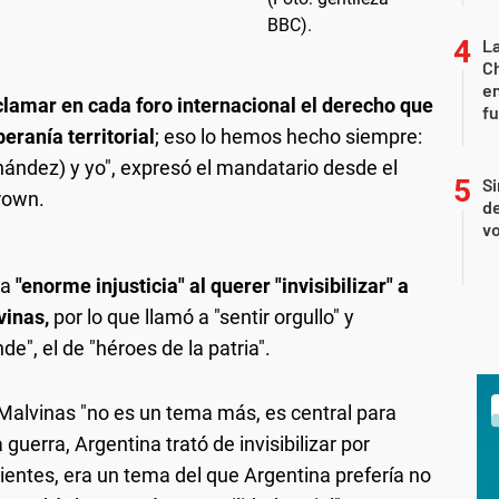
La
Ch
en
clamar en cada foro internacional el derecho que
f
eranía territorial
; eso lo hemos hecho siempre:
ernández) y yo", expresó el mandatario desde el
Si
rown.
de
vo
na
"enorme injusticia" al querer "invisibilizar" a
vinas,
por lo que llamó a "sentir orgullo" y
de", el de "héroes de la patria".
Malvinas "no es un tema más, es central para
guerra, Argentina trató de invisibilizar por
entes, era un tema del que Argentina prefería no