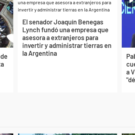
El senador Joaquín Benegas
Lynch fundó una empresa que
asesora a extranjeros para
invertir y administrar tierras en
la Argentina
 de
Pa
ta
cu
a V
"dé