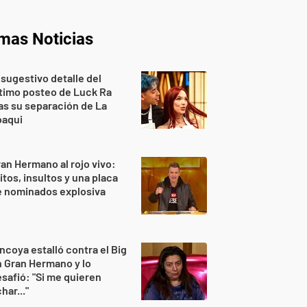
imas Noticias
 sugestivo detalle del
timo posteo de Luck Ra
as su separación de La
oaqui
an Hermano al rojo vivo:
itos, insultos y una placa
e nominados explosiva
ncoya estalló contra el Big
 Gran Hermano y lo
safió: "Si me quieren
har..."