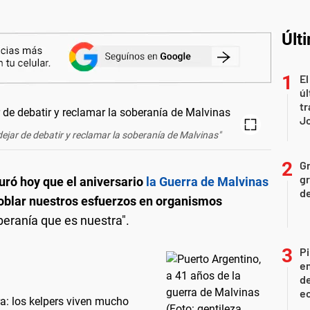
Últ
El
úl
tr
J
jar de debatir y reclamar la soberanía de Malvinas"
Gr
gr
ró hoy que el aniversario
la Guerra de Malvinas
d
doblar nuestros esfuerzos en organismos
eranía que es nuestra".
Pi
en
de
ec
ra: los kelpers viven mucho