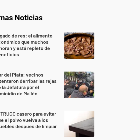
imas Noticias
gado de res: el alimento
conómico que muchos
noran y está repleto de
eneficios
r del Plata: vecinos
tentaron derribar las rejas
 la Jefatura por el
micidio de Mailén
 TRUCO casero para evitar
e el polvo vuelva a los
ebles después de limpiar