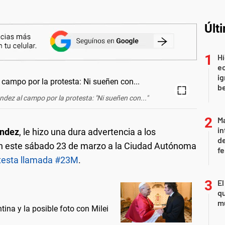
Últ
Hí
e
ig
b
dez al campo por la protesta: "Ni sueñen con..."
Ma
in
ández
, le hizo una dura advertencia a los
de
án este sábado 23 de marzo a la Ciudad Autónoma
fe
testa llamada #23M
.
El
qu
mu
ntina y la posible foto con Milei