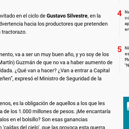
Ne
vitado en el ciclo de
Gustavo Silvestre
, en la
co
ap
advertencia hacia los productores que pretenden
en
n tractorazo.
N
e
nto, va a ser un muy buen año, y yo soy de los
Mo
 (Martín) Guzmán de que no va a haber aumento de
"N
ldada. ¿Qué van a hacer? ¿Van a entrar a Capital
ueñen”, expresó el Ministro de Seguridad de la
enos, es la obligación de aquellos a los que les
ba de los 1.000 millones de pesos. ¡Me encantaría
alos en el bolsillo? Son esas ganancias
‘caídas del cielo’, que las provoca esta guerra