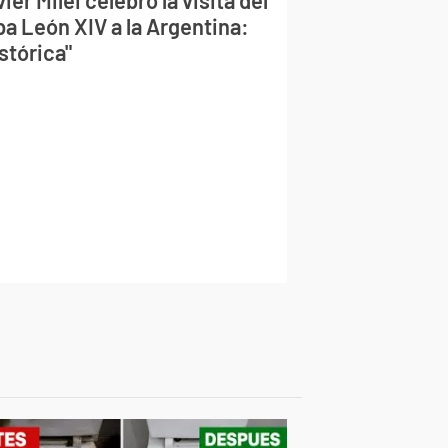
ier Milei celebró la visita del
pa León XIV a la Argentina:
stórica"