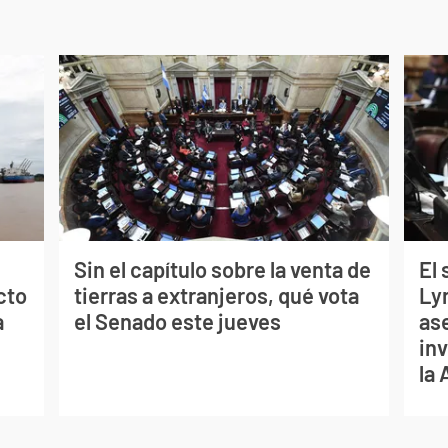
Sin el capítulo sobre la venta de
El
cto
tierras a extranjeros, qué vota
Ly
a
el Senado este jueves
as
inv
la