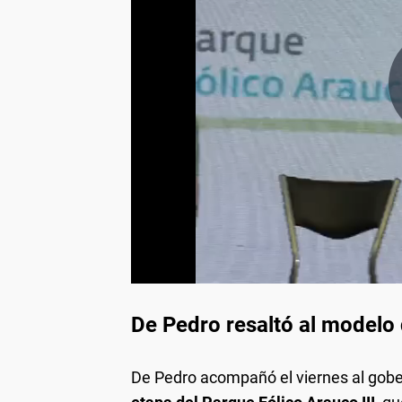
frameborder="0" allowfullscre
allow="
De Pedro resaltó al modelo 
De Pedro acompañó el viernes al gobe