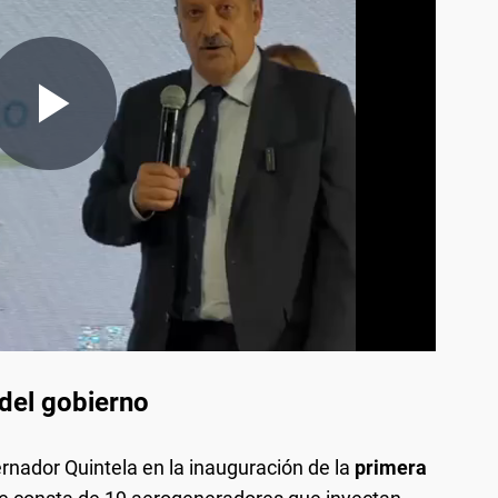
en allow=" frameborder="0" allowfullscreen
autoplay, fulcrem">
del gobierno
rnador Quintela en la inauguración de la
primera