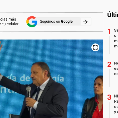
Últ
Sa
c
mi
ma
Ne
es
es
Ni
R
co
y 