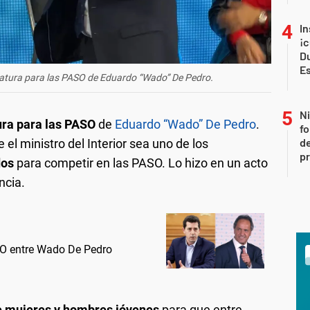
In
¡c
Du
E
atura para las PASO de Eduardo “Wado” De Pedro.
Ni
ura para las PASO
de
Eduardo “Wado” De Pedro
.
fo
de
 el ministro del Interior sea uno de los
p
dos
para competir en las PASO. Lo hizo en un acto
ncia.
SO entre Wado De Pedro
e mujeres y hombres jóvenes
para que entre