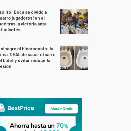
sólito: Boca se olvidó a
uatro jugadores! en el
có tras la victoria ante
studiantes
 vinagre ni bicarbonato: la
rma IDEAL de sacar el sarro
l bidet y evitar reducir la
resión