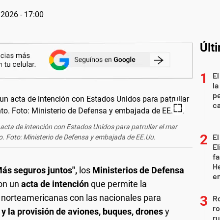
2026 - 17:00
Últ
El
la
pe
ca
cta de intención con Estados Unidos para patrullar el mar
El
o. Foto: Ministerio de Defensa y embajada de EE.Uu.
El
fa
He
Más seguros juntos",
los
Ministerios de Defensa
e
on un
acta de intención
que permite la
norteamericanas con las nacionales para
Ro
ro
 y la provisión de aviones, buques, drones
y
r