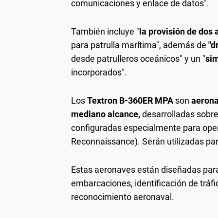
comunicaciones y enlace de datos".
También incluye "
la provisión de do
para patrulla marítima", además de
"d
desde patrulleros oceánicos" y un "
sim
incorporados".
Los
Textron B-360ER MPA
son
aeronav
mediano alcance,
desarrolladas sobre
configuradas especialmente para opera
Reconnaissance). Serán utilizadas pa
Estas aeronaves están diseñadas para 
embarcaciones, identificación de tráf
reconocimiento aeronaval.