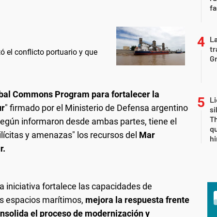
fa
La
tr
 el conflicto portuario y que
Gr
obal Commons Program para fortalecer la
Li
ur
" firmado por el Ministerio de Defensa argentino
si
Th
egún informaron desde ambas partes, tiene el
qu
 ilícitas y amenazas" los recursos del
Mar
h
r.
a iniciativa fortalece las capacidades de
los espacios marítimos,
mejora la respuesta frente
onsolida el proceso de modernización y