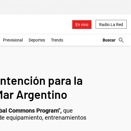
En vivo
Radio La Red
Previsional
Deportes
Trends
intención para la
 Mar Argentino
obal Commons Program",
que
a de equipamiento, entrenamientos