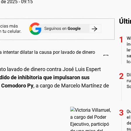
 de 2025 - 09:15
Últ
Wa
in
le
sa
Ic
unto lavado de dinero contra José Luis Espert
Di
ido de inhibitoria que impulsaron sus
r
de Comodoro Py
, a cargo de Marcelo Martínez de
So
Qu
el
de
s