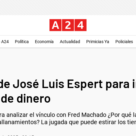
o A24
Política
Economía
Actualidad
Primicias Ya
Policiales
e José Luis Espert para in
 de dinero
ara analizar el vínculo con Fred Machado ¿Por qué 
 allanamientos? La jugada que puede estirar los ti