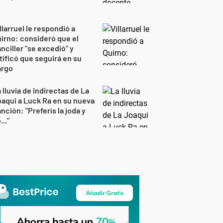
llarruel le respondió a
irno: consideró que el
nciller "se excedió" y
tificó que seguirá en su
argo
 lluvia de indirectas de La
aqui a Luck Ra en su nueva
nción: "Preferís la joda y
..."