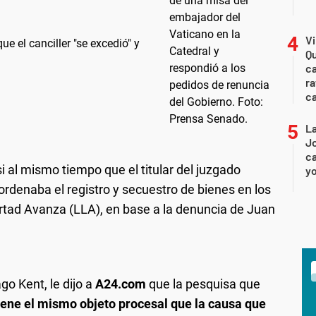
Vi
ue el canciller "se excedió" y
Qu
ca
ra
c
La
Jo
ca
i al mismo tiempo que el titular del juzgado
yo
, ordenaba el registro y secuestro de bienes en los
ertad Avanza (LLA), en base a la denuncia de Juan
o Kent, le dijo a
A24.com
que la pesquisa que
iene el mismo objeto procesal que la causa que