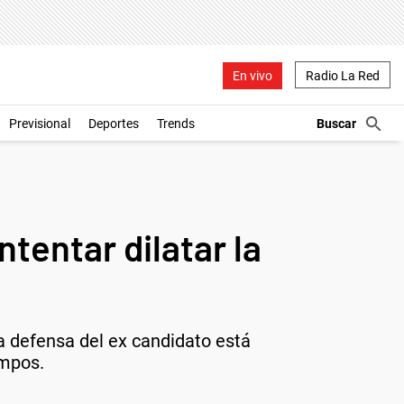
En vivo
Radio La Red
Previsional
Deportes
Trends
tentar dilatar la
la defensa del ex candidato está
empos.