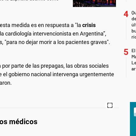
Qu
de
úl
sta medida es en respuesta a "la
crisis
b
la cardiología intervencionista en Argentina”,
rí
 "para no dejar morir a los pacientes graves".
El
Ma
L
por parte de las prepagas, las obras sociales
ar
ue el gobierno nacional intervenga urgentemente
saron.
los médicos