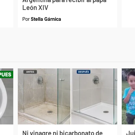
León XIV
Por
Stella Gárnica
Ni vinagre ni bicarbonato de
Jui