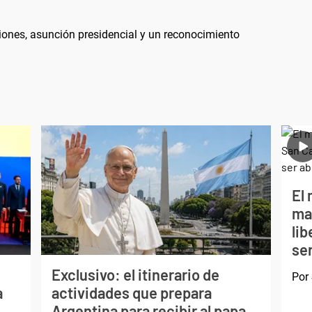
iones, asunción presidencial y un reconocimiento
El 
ma
li
ser
Exclusivo: el itinerario de
Por
a
actividades que prepara
Argentina para recibir al papa