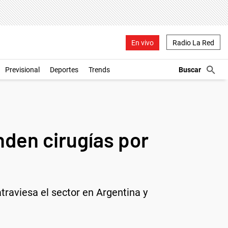
En vivo
Radio La Red
Previsional
Deportes
Trends
nden cirugías por
traviesa el sector en Argentina y