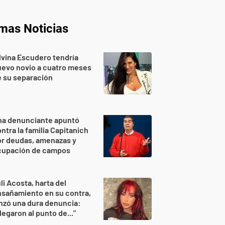
imas Noticias
lvina Escudero tendría
evo novio a cuatro meses
 su separación
na denunciante apuntó
ntra la familia Capitanich
or deudas, amenazas y
cupación de campos
li Acosta, harta del
sañamiento en su contra,
nzó una dura denuncia:
legaron al punto de..."