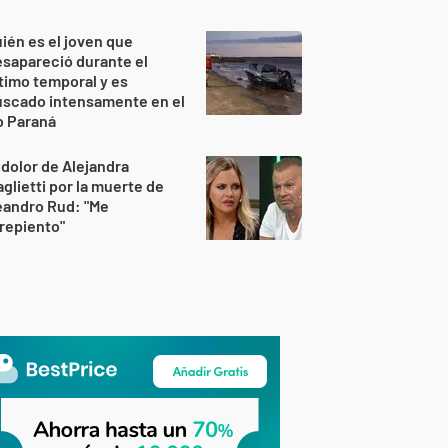
ién es el joven que
sapareció durante el
timo temporal y es
uscado intensamente en el
o Paraná
 dolor de Alejandra
glietti por la muerte de
eandro Rud: "Me
repiento"