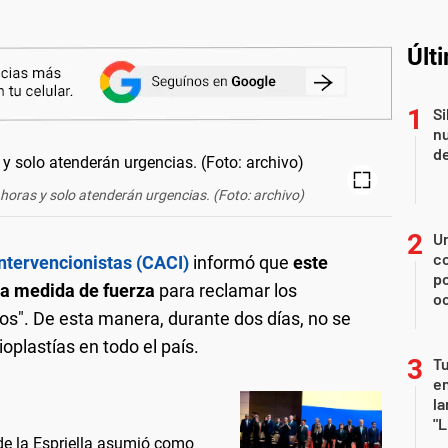
Últ
Si
nu
de
horas y solo atenderán urgencias. (Foto: archivo)
U
co
Intervencionistas (CACI)
informó que
este
p
na medida de fuerza
para reclamar los
o
mos". De esta manera, durante dos días, no se
oplastías en todo el país.
Tu
en
la
"L
 de la Espriella asumió como