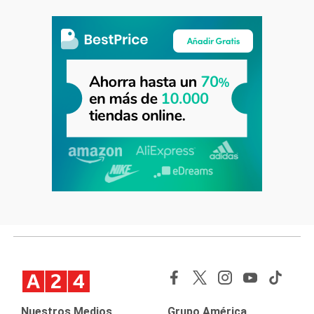
Nuestros Medios
Grupo América