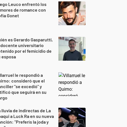
ego Leuco enfrentó los
umores de romance con
fía Gonet
ién es Gerardo Gasparutti,
 docente universitario
tenido por el femicidio de
u esposa
llarruel le respondió a
irno: consideró que el
nciller "se excedió" y
tificó que seguirá en su
argo
 lluvia de indirectas de La
aqui a Luck Ra en su nueva
nción: "Preferís la joda y