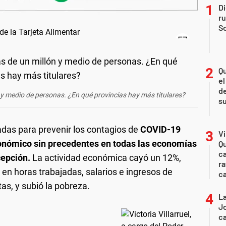
Di
r
So
Qu
el
de
n y medio de personas. ¿En qué provincias hay más titulares?
s
das para prevenir los contagios de
COVID-19
Vi
onómico sin precedentes en todas las economías
Qu
ca
cepción.
La actividad económica cayó un 12%,
ra
n horas trabajadas, salarios e ingresos de
c
as, y subió la pobreza.
La
Jo
ca