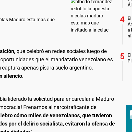
Ál
El
icolás Maduro está más que
An
a 
ni
osición
, que celebró en redes sociales luego de
El
s oportunidades que el mandatario venezolano es
Pl
u captura apenas pisara suelo argentino.
 silencio.
abía liderado la solicitud para encarcelar a Maduro
democracia! Frenamos al narcotraficante de
lebro cómo miles de venezolanos, que tuvieron
s por el delirio socialista, evitaron la ofensa de
este dictador
".