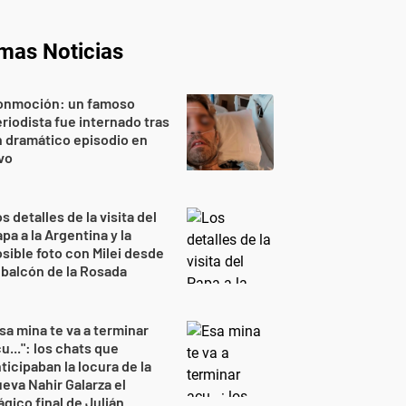
imas Noticias
onmoción: un famoso
riodista fue internado tras
 dramático episodio en
vo
s detalles de la visita del
pa a la Argentina y la
sible foto con Milei desde
 balcón de la Rosada
sa mina te va a terminar
u...": los chats que
ticipaban la locura de la
eva Nahir Galarza el
ágico final de Julián