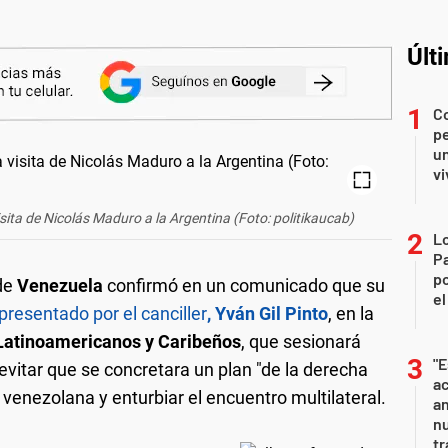
Últ
C
pe
un
vi
sita de Nicolás Maduro a la Argentina (Foto: politikaucab)
Lo
Pa
po
 de
Venezuela
confirmó en un comunicado que su
el
epresentado por el canciller
, Yván Gil Pinto
, en la
Latinoamericanos y Caribeños
, que sesionará
"E
vitar que se concretara un plan "de la derecha
ac
 venezolana y enturbiar el encuentro multilateral.
an
nu
tr