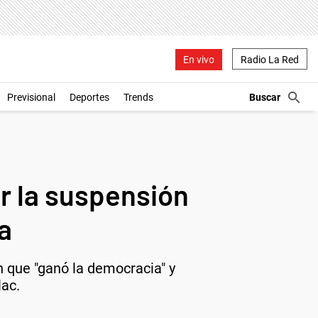
En vivo
Radio La Red
Previsional
Deportes
Trends
ar la suspensión
a
n que "ganó la democracia" y
lac.