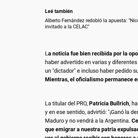
Leé también
Alberto Fernández redobló la apuesta: "N
invitado a la CELAC"
L
a noticia fue bien recibida por la op
haber advertido en varias y diferente
un "dictador" e incluso haber pedido s
Mientras, el oficialismo permanece en
La titular del PRO,
Patricia Bullrich
, h
y en ese sentido, advirtió: "¡Ganó la 
Maduro y no vendrá a la Argentina.
Ce
que emigrar a nuestra patria expulsado
ver al gobierno recibir con honores a 