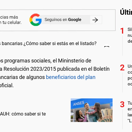
Últ
Si
nu
de
los programas sociales, el Mininsterio de
U
la Resolución 2023/2015 publicada en el Boletín
co
ancarias de algunos
beneficiarios del plan
p
o
ficial.
Tu
en
AUH: cómo saber si te
la
"L