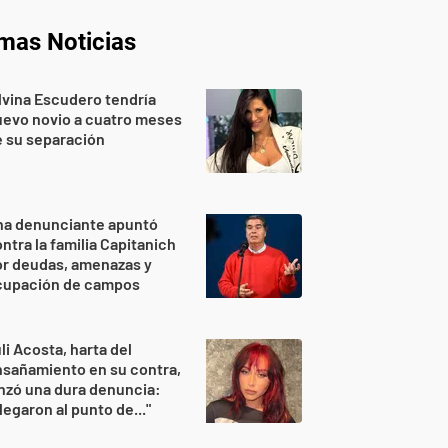
imas Noticias
lvina Escudero tendría
evo novio a cuatro meses
 su separación
na denunciante apuntó
ntra la familia Capitanich
or deudas, amenazas y
cupación de campos
li Acosta, harta del
sañamiento en su contra,
nzó una dura denuncia:
legaron al punto de..."