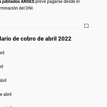
a jubilados ANSES
prevé pagarse desde el
erminación del DNI.
ario de cobro de abril 2022
ril
il
bril
e abril