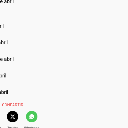
e abril
il
bril
e abril
ril
bril
COMPARTIR
k
Twitter
Whatsapp