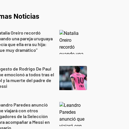
imas Noticias
talia Oreiro recordó
uando una pareja uruguaya
cía que ella era su hija:
Fue muy dramático"
 gesto de Rodrigo De Paul
e emocionó a todos tras el
l y la muerte del padre de
essi
eandro Paredes anunció
e viajará con otros
gadores de la Selección
ra acompañar a Messi en
osario