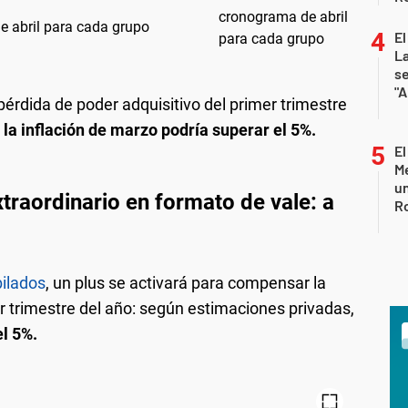
 abril para cada grupo
El
La
s
"A
pérdida de poder adquisitivo del primer trimestre
,
la inflación de marzo podría superar el 5%.
El
Me
un
raordinario en formato de vale: a
R
bilados
, un plus se activará para compensar la
r trimestre del año: según estimaciones privadas,
el 5%.