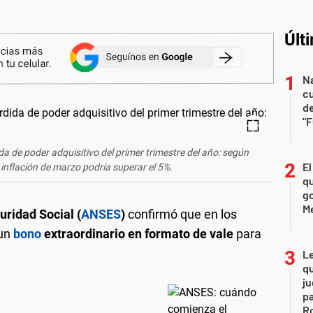
Últ
Na
c
de
"
da de poder adquisitivo del primer trimestre del año: según
El
 inflación de marzo podría superar el 5%.
qu
go
M
uridad Social (
ANSES
)
confirmó que en los
 un
bono
extraordinario en formato de vale
para
L
qu
ju
pa
R