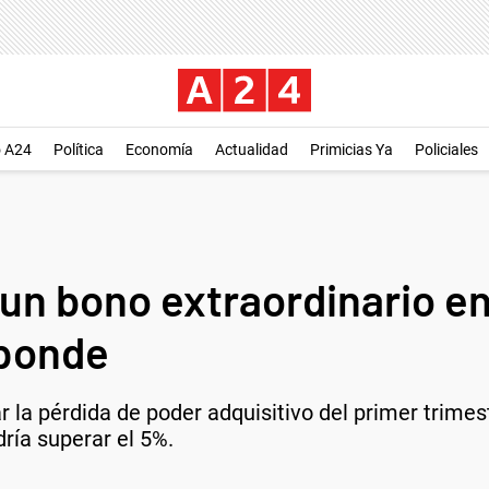
o A24
Política
Economía
Actualidad
Primicias Ya
Policiales
n bono extraordinario en
sponde
r la pérdida de poder adquisitivo del primer trime
dría superar el 5%.