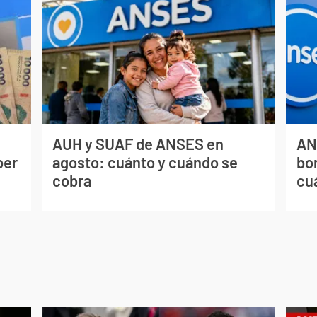
AUH y SUAF de ANSES en
AN
ber
agosto: cuánto y cuándo se
bo
cobra
cu