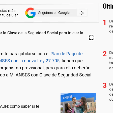
Últ
D
re
de
De
mite para jubilarse con el
Plan de Pago de
cu
ANSES con la nueva Ley 27.705
, tienen que
to
 organismo previsional, pero para ello deberán
c
ndo a Mi ANSES con Clave de Seguridad Social
De
de
de
J
AUH: cómo saber si te