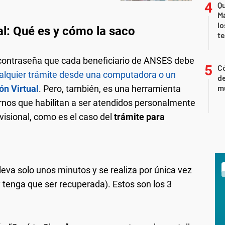
Qu
Má
lo
al:
Qué es y cómo la saco
t
contraseña que cada beneficiario de ANSES debe
Có
ualquier trámite desde una computadora o un
de
mu
ón Virtual
. Pero, también, es una herramienta
urnos que habilitan a ser atendidos personalmente
visional, como es el caso del
trámite para
lleva solo unos minutos y se realiza por única vez
y tenga que ser recuperada). Estos son los 3