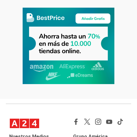
Nuestros Medios
Grupo América