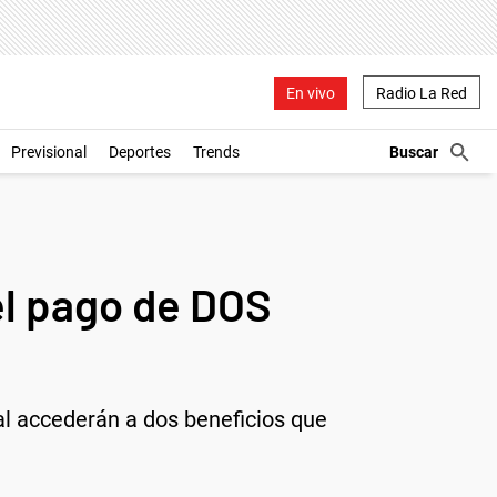
En vivo
Radio La Red
Previsional
Deportes
Trends
l pago de DOS
al accederán a dos beneficios que