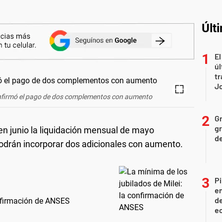
Últ
El
úl
tr
J
firmó el pago de dos complementos con aumento
Gr
gr
en junio la liquidación mensual de mayo
d
podrán incorporar dos adicionales con aumento.
Pi
en
de
onfirmación de ANSES
ec