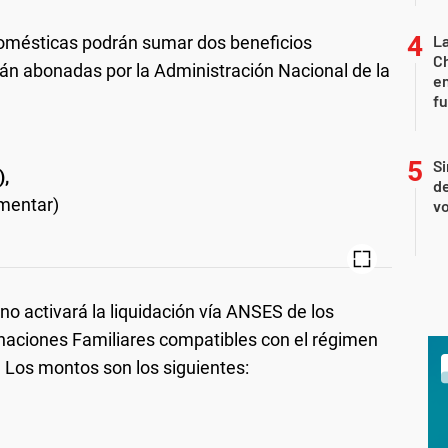
La
domésticas podrán sumar dos beneficios
Ch
rán abonadas por la Administración Nacional de la
en
f
Si
),
de
imentar)
vo
no activará la liquidación vía ANSES de los
aciones Familiares compatibles con el régimen
. Los montos son los siguientes: