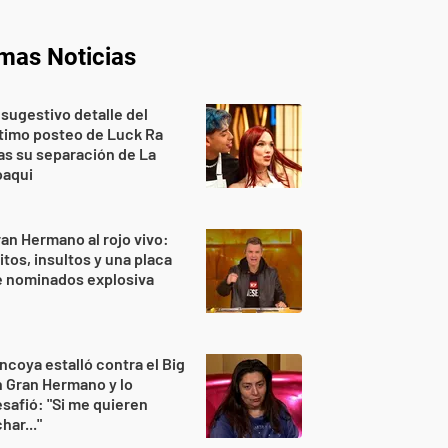
imas Noticias
 sugestivo detalle del
timo posteo de Luck Ra
as su separación de La
oaqui
an Hermano al rojo vivo:
itos, insultos y una placa
e nominados explosiva
ncoya estalló contra el Big
 Gran Hermano y lo
safió: "Si me quieren
har..."