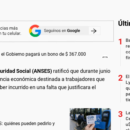
Últ
Ba
re
co
fi
guridad Social (ANSES)
ratificó que durante junio
E
encia económica destinada a trabajadores que
L
er incurrido en una falta que justificara el
qu
pa
ti
La
Ce
: quiénes pueden pedirlo y
u$
al