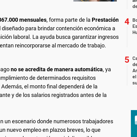
d
367.000 mensuales
, forma parte de la
Prestación
B
Es
l diseñado para brindar contención económica a
H
ición laboral. La ayuda busca garantizar ingresos
tentan reincorporarse al mercado de trabajo.
C
de
 pago
no se acredita de manera automática
, ya
Ar
el
cumplimiento de determinados requisitos
s
. Además, el monto final dependerá de la
tante y de los salarios registrados antes de la
 en un escenario donde numerosos trabajadores
 un nuevo empleo en plazos breves, lo que