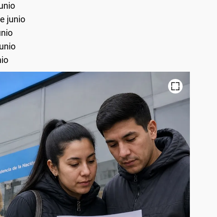
unio
e junio
unio
junio
nio