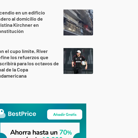
cendio en un edificio
ndero al domicilio de
istina Kirchner en
onstitución
n el cupo límite, River
fine los refuerzos que
scribirá para los octavos de
nal de la Copa
udamericana