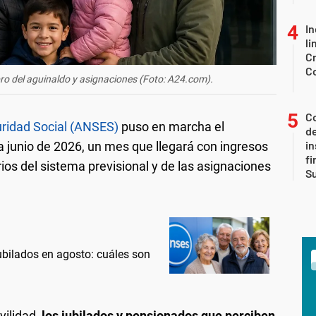
In
li
Cr
C
o del aguinaldo y asignaciones (Foto: A24.com).
Co
uridad Social (ANSES)
puso en marcha el
de
in
 junio de 2026, un mes que llegará con ingresos
fi
ios del sistema previsional y de las asignaciones
S
bilados en agosto: cuáles son
ilidad,
los jubilados y pensionados que perciben