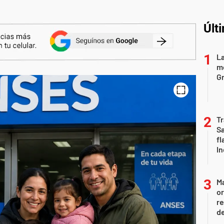
Últ
La
mo
Gr
Tr
S
fl
In
Ma
or
re
d