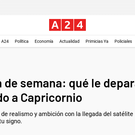
o A24
Política
Economía
Actualidad
Primicias Ya
Policiales
n de semana: qué le depar
do a Capricornio
e realismo y ambición con la llegada del satélite a
tu signo.