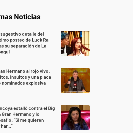
imas Noticias
 sugestivo detalle del
timo posteo de Luck Ra
as su separación de La
oaqui
an Hermano al rojo vivo:
itos, insultos y una placa
e nominados explosiva
ncoya estalló contra el Big
 Gran Hermano y lo
safió: "Si me quieren
har..."