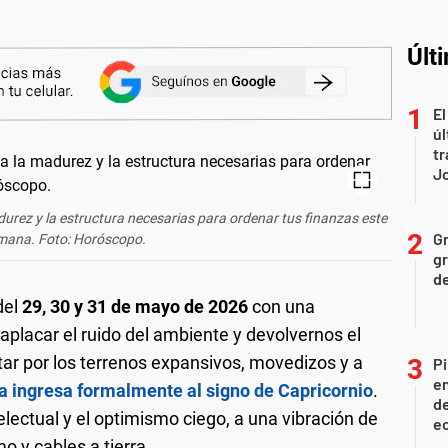
Últ
El
úl
tr
J
durez y la estructura necesarias para ordenar tus finanzas este
Gr
emana. Foto: Horóscopo.
gr
d
del
29, 30 y 31 de mayo de 2026
con una
aplacar el ruido del ambiente y devolvernos el
itar por los terrenos expansivos, movedizos y a
Pi
en
a ingresa formalmente al signo de Capricornio
.
de
electual y el optimismo ciego, a una vibración de
ec
o y cables a tierra.