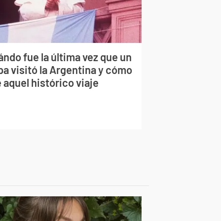
ndo fue la última vez que un
pa visitó la Argentina y cómo
 aquel histórico viaje