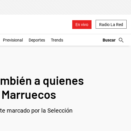
En vivo
Radio La Red
Previsional
Deportes
Trends
ambién a quienes
y Marruecos
ate marcado por la Selección