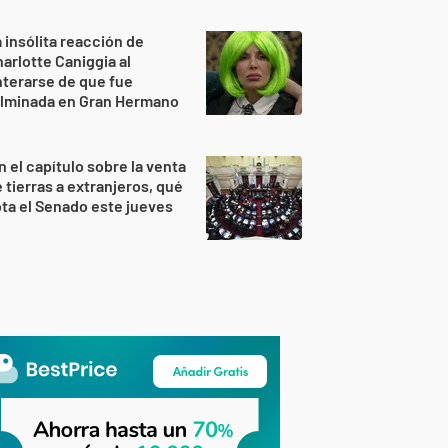
 insólita reacción de
arlotte Caniggia al
terarse de que fue
ulminada en Gran Hermano
n el capítulo sobre la venta
 tierras a extranjeros, qué
ta el Senado este jueves