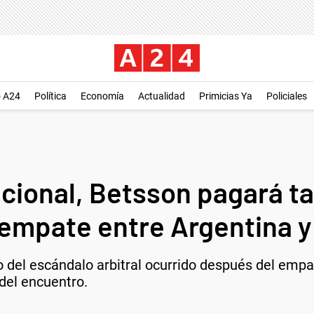
o A24
Política
Economía
Actualidad
Primicias Ya
Policiales
ional, Betsson pagará t
 empate entre Argentina 
o del escándalo arbitral ocurrido después del emp
del encuentro.