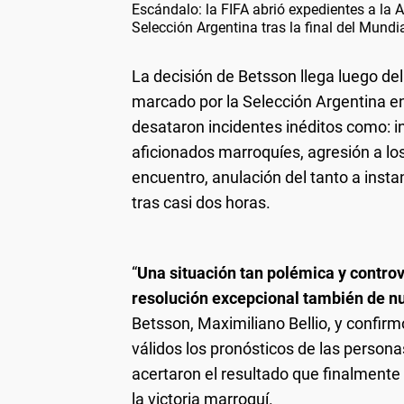
Escándalo: la FIFA abrió expedientes a la AF
Selección Argentina tras la final del Mundi
La decisión de Betsson llega luego de
marcado por la Selección Argentina en
desataron incidentes inéditos como: i
aficionados marroquíes, agresión a lo
encuentro, anulación del tanto a inst
tras casi dos horas.
“
Una situación tan polémica y contro
resolución excepcional también de n
Betsson, Maximiliano Bellio, y confirm
válidos los pronósticos de las person
acertaron el resultado que finalmente 
la victoria marroquí.