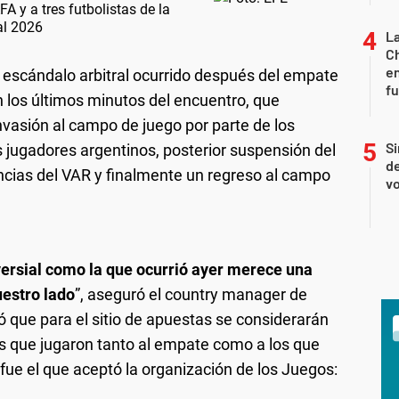
A y a tres futbolistas de la
al 2026
La
Ch
en
l escándalo arbitral ocurrido después del empate
f
 los últimos minutos del encuentro, que
nvasión al campo de juego por parte de los
Si
s jugadores argentinos, posterior suspensión del
de
ancias del VAR y finalmente un regreso al campo
vo
versial como la que ocurrió ayer merece una
uestro lado
”, aseguró el country manager de
ó que para el sitio de apuestas se considerarán
as que jugaron tanto al empate como a los que
fue el que aceptó la organización de los Juegos: