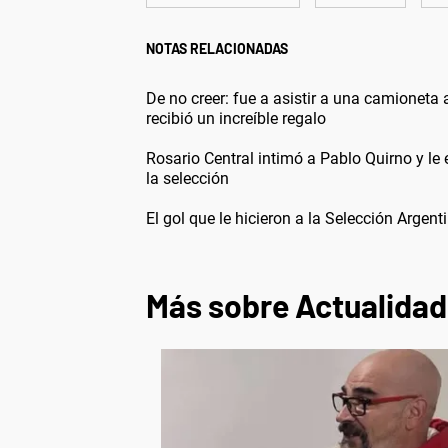
NOTAS RELACIONADAS
De no creer: fue a asistir a una camioneta 
recibió un increíble regalo
Rosario Central intimó a Pablo Quirno y le 
la selección
El gol que le hicieron a la Selección Argen
Más sobre Actualidad