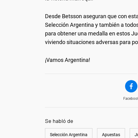
Desde Betsson aseguran que con esta i
Selección Argentina y también a todos
para obtener una medalla en estos Ju
viviendo situaciones adversas para po
¡Vamos Argentina!
Faceboo
Se habló de
Selección Argentina
Apuestas
J