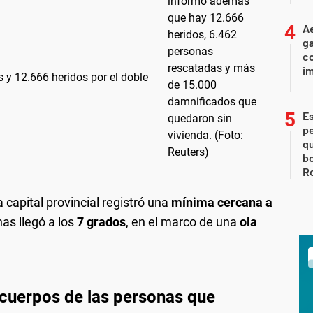
Ae
g
co
im
s y 12.666 heridos por el doble
Es
p
qu
bo
Ro
a capital provincial registró una
mínima cercana a
s llegó a los
7 grados
, en el marco de una
ola
 cuerpos de las personas que