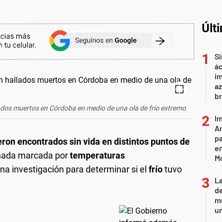
Últ
Si
ác
im
az
br
lados muertos en Córdoba en medio de una ola de frío extremo
Im
Ar
pa
ron encontrados sin vida en distintos puntos de
en
rnada marcada por
temperaturas
M
 una investigación para determinar si el
frío
tuvo
L
de
mu
un