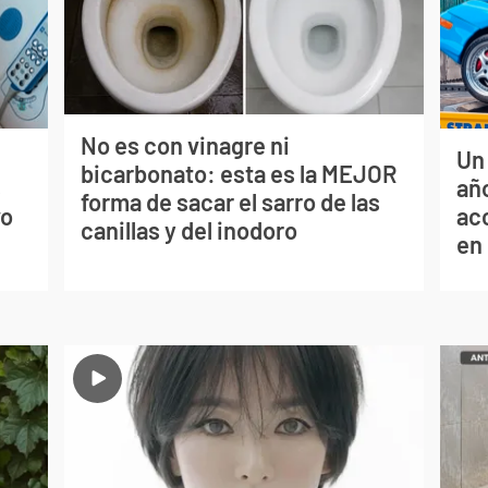
No es con vinagre ni
Un
bicarbonato: esta es la MEJOR
s
año
forma de sacar el sarro de las
vo
ac
canillas y del inodoro
en