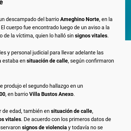
e
n un descampado del barrio
Ameghino Norte
, en la
. El cuerpo fue encontrado luego de un aviso a la
 de la víctima, quien lo halló sin
signos vitales
.
les y personal judicial para llevar adelante las
da estaba en
situación de calle
, según confirmaron
se produjo el segundo hallazgo en un
600
, en barrio
Villa Bustos Anexo
.
r de edad, también en
situación de calle
,
os vitales
. De acuerdo con los primeros datos de
observaron
signos de violencia
y todavía no se