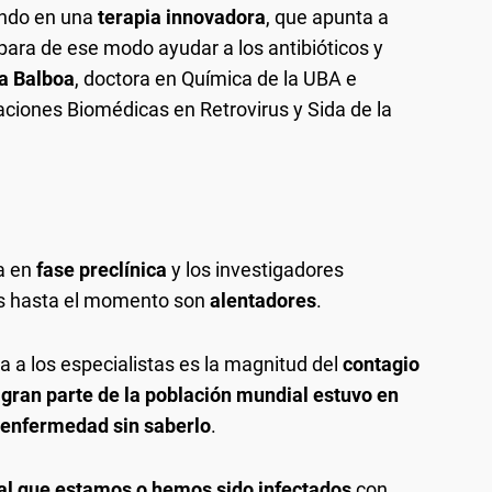
ando en una
terapia innovadora
, que apunta a
ara de ese modo ayudar a los antibióticos y
a Balboa
, doctora en Química de la UBA e
gaciones Biomédicas en Retrovirus y Sida de la
a en
fase preclínica
y los investigadores
os hasta el momento son
alentadores
.
 a los especialistas es la magnitud del
contagio
gran parte de la población mundial estuvo en
a enfermedad sin saberlo
.
al que estamos o hemos sido infectados
con