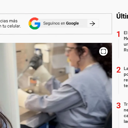
Últ
El
Me
un
R
La
po
re
te
Tr
ne
ca
la