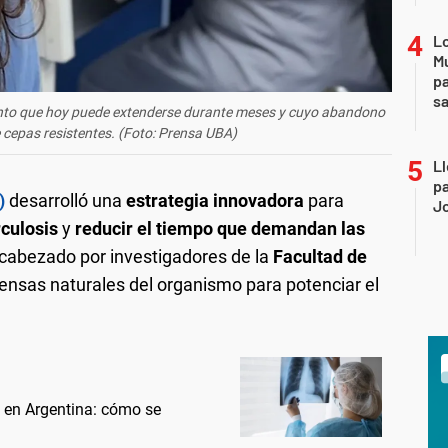
Lo
Mu
pa
sa
miento que hoy puede extenderse durante meses y cuyo abandono
e cepas resistentes. (Foto: Prensa UBA)
Ll
pa
)
desarrolló una
estrategia innovadora
para
J
rculosis
y
reducir el tiempo que demandan las
ncabezado por investigadores de la
Facultad de
fensas naturales del organismo para potenciar el
s en Argentina: cómo se