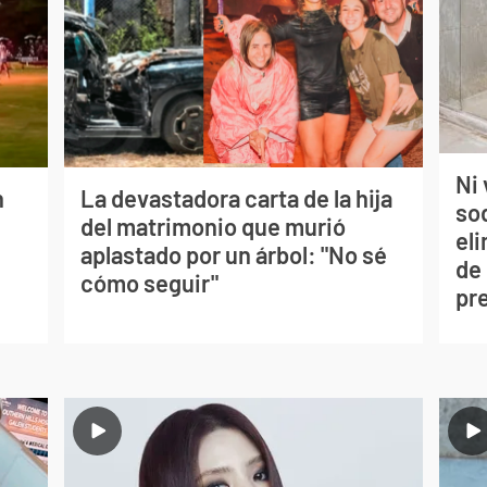
Ni 
n
La devastadora carta de la hija
so
del matrimonio que murió
eli
aplastado por un árbol: "No sé
de
cómo seguir"
pr