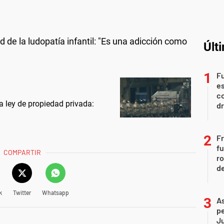
d de la ludopatía infantil: "Es una adicción como
Últ
Fu
es
co
a ley de propiedad privada:
dr
Fr
fu
COMPARTIR
ro
de
k
Twitter
Whatsapp
As
pe
Ju