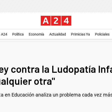
o A24
Política
Economía
Actualidad
Primicias Ya
Policiales
y contra la Ludopatía Infa
alquier otra"
sta en Educación analiza un problema cada vez más c