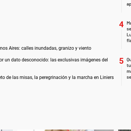
a
Ma
se
Lu
fl
os Aires: calles inundadas, granizo y viento
Qu
or un dato desconocido: las exclusivas imágenes del
tu
ma
s
 de las misas, la peregrinación y la marcha en Liniers