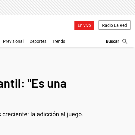
En vivo
Radio La Red
Previsional
Deportes
Trends
ntil: "Es una
reciente: la adicción al juego.