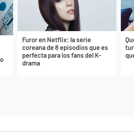
Furor en Netflix: la serie
Qué
coreana de 8 episodios que es
tu
s
perfecta para los fans del K-
qu
vo
drama