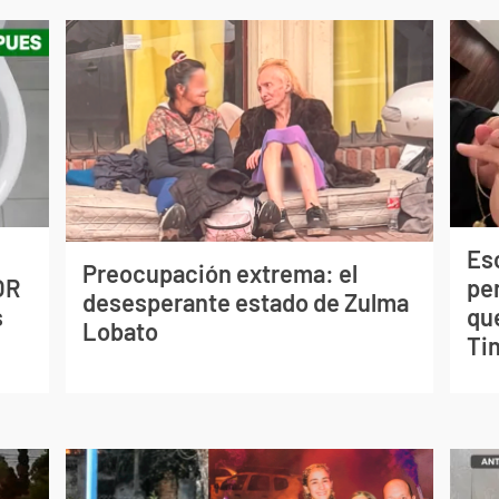
Esc
Preocupación extrema: el
OR
pe
desesperante estado de Zulma
s
qu
Lobato
Tin