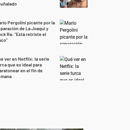
puñalado
rio Pergolini picante por la
paración de La Joaqui y
ck Ra: "Está retriste el
aco"
é ver en Netflix: la serie
rca que es ideal para
ratonear en el fin de
emana