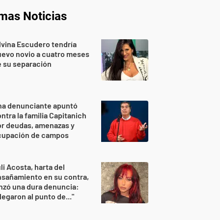
imas Noticias
lvina Escudero tendría
evo novio a cuatro meses
 su separación
na denunciante apuntó
ntra la familia Capitanich
or deudas, amenazas y
cupación de campos
li Acosta, harta del
sañamiento en su contra,
nzó una dura denuncia:
legaron al punto de..."