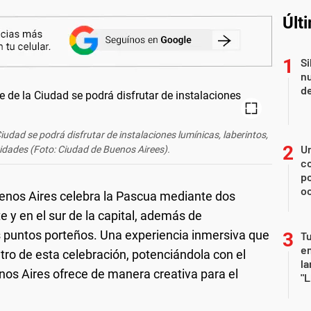
Últ
Si
nu
de
udad se podrá disfrutar de instalaciones lumínicas, laberintos,
U
vidades (Foto: Ciudad de Buenos Airees).
co
p
o
uenos Aires celebra la Pascua mediante dos
 y en el sur de la capital, además de
es puntos porteños. Una experiencia inmersiva
que
Tu
en
ntro de esta celebración, potenciándola con el
la
enos Aires ofrece de manera creativa para el
"L