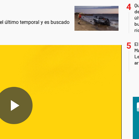
Qu
de
úl
 el último temporal y es buscado
b
rí
El
Ma
L
ar