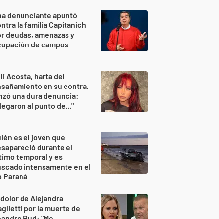
na denunciante apuntó
ntra la familia Capitanich
or deudas, amenazas y
cupación de campos
li Acosta, harta del
sañamiento en su contra,
nzó una dura denuncia:
legaron al punto de..."
ién es el joven que
sapareció durante el
timo temporal y es
uscado intensamente en el
o Paraná
 dolor de Alejandra
glietti por la muerte de
eandro Rud: "Me