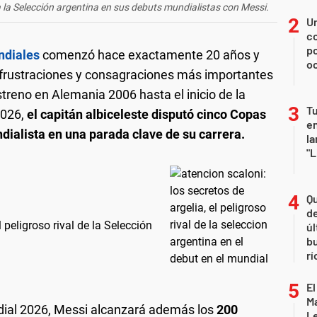
 la Selección argentina en sus debuts mundialistas con Messi.
U
co
p
ndiales
comenzó hace exactamente 20 años y
o
, frustraciones y consagraciones más importantes
treno en Alemania 2006 hasta el inicio de la
Tu
2026,
el capitán albiceleste disputó cinco Copas
en
dialista en una parada clave de su carrera.
la
"L
Qu
de
l peligroso rival de la Selección
úl
b
rí
El
Ma
ndial 2026, Messi alcanzará además los
200
L