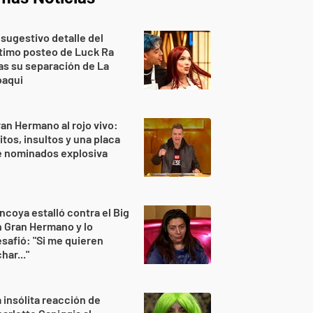
 sugestivo detalle del
timo posteo de Luck Ra
as su separación de La
oaqui
an Hermano al rojo vivo:
itos, insultos y una placa
e nominados explosiva
ncoya estalló contra el Big
 Gran Hermano y lo
safió: "Si me quieren
har..."
 insólita reacción de