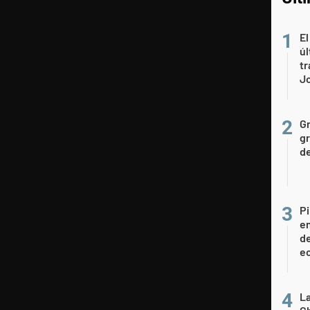
El
úl
tr
J
Gr
gr
d
Pi
en
de
ec
La