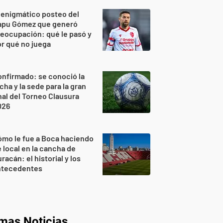
 enigmático posteo del
apu Gómez que generó
eocupación: qué le pasó y
r qué no juega
nfirmado: se conoció la
cha y la sede para la gran
nal del Torneo Clausura
026
mo le fue a Boca haciendo
 local en la cancha de
racán: el historial y los
ntecedentes
imas Noticias