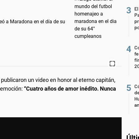
El
P
pr
eó a Maradona en el día de su
po
Co
fe
fi
2
e publicaron un video en honor al eterno capitán,
Có
 emoción:
“Cuatro años de amor inédito. Nunca
de
Hu
a
Últ