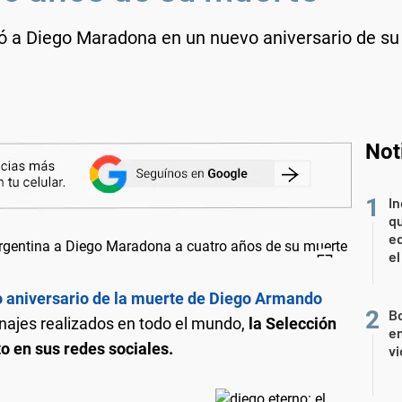
 a Diego Maradona en un nuevo aniversario de su 
Not
In
qu
eq
el
o aniversario de la muerte de Diego Armando
Bo
enajes realizados en todo el mundo,
la Selección
en
o en sus redes sociales.
vi