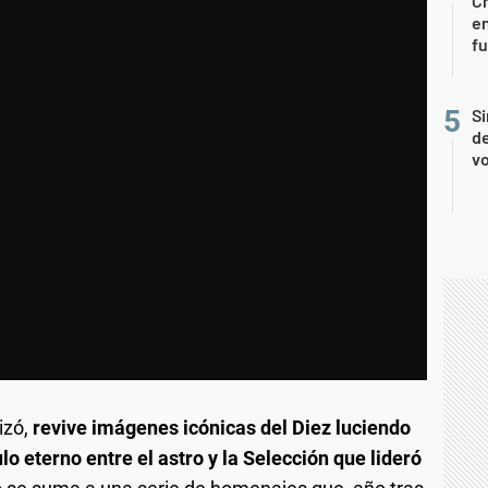
Ch
en
f
Si
de
vo
izó,
revive imágenes icónicas del Diez luciendo
ulo eterno entre el astro y la Selección que lideró