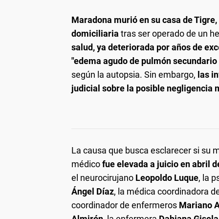
Maradona murió en su casa de Tigre,
domiciliaria
tras ser operado de un h
salud, ya deteriorada por años de e
"edema agudo de pulmón secundario a
según la autopsia. Sin embargo,
las i
judicial sobre la posible negligencia
La causa que busca esclarecer si su 
médico
fue elevada a juicio en abril 
el neurocirujano
Leopoldo Luque
, la p
Ángel Díaz
, la médica coordinadora d
coordinador de enfermeros
Mariano A
Almirón
, la enfermera
Dahiana Gisela