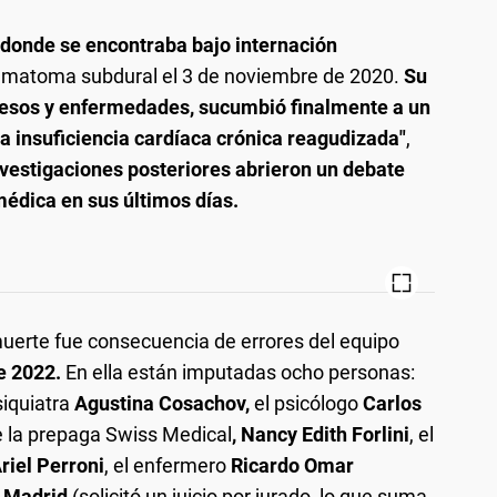
 donde se encontraba bajo internación
ematoma subdural el 3 de noviembre de 2020.
Su
xcesos y enfermedades, sucumbió finalmente a un
 insuficiencia cardíaca crónica reagudizada"
,
nvestigaciones posteriores abrieron un debate
 médica en sus últimos días.
muerte fue consecuencia de errores del equipo
de 2022.
En ella están imputadas ocho personas:
siquiatra
Agustina Cosachov,
el psicólogo
Carlos
e la prepaga Swiss Medical
, Nancy Edith Forlini
, el
riel Perroni
, el enfermero
Ricardo Omar
 Madrid
(solicitó un juicio por jurado, lo que suma