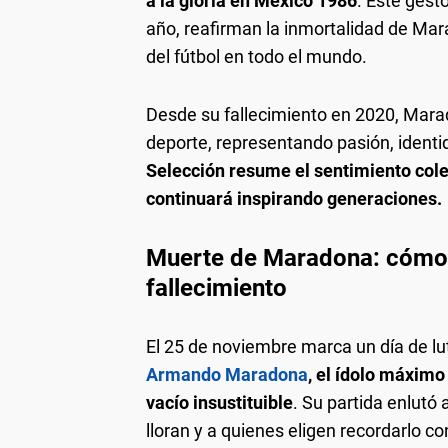
a la gloria en México 1986
. Este gest
año, reafirman la inmortalidad de Ma
del fútbol en todo el mundo.
Desde su fallecimiento en 2020, Marad
deporte, representando pasión, identid
Selección resume el sentimiento colec
continuará inspirando generaciones.
Muerte de Maradona: cómo e
fallecimiento
El 25 de noviembre marca un día de lu
Armando Maradona
, el ídolo máximo 
vacío insustituible
. Su partida enlutó 
lloran y a quienes eligen recordarlo c