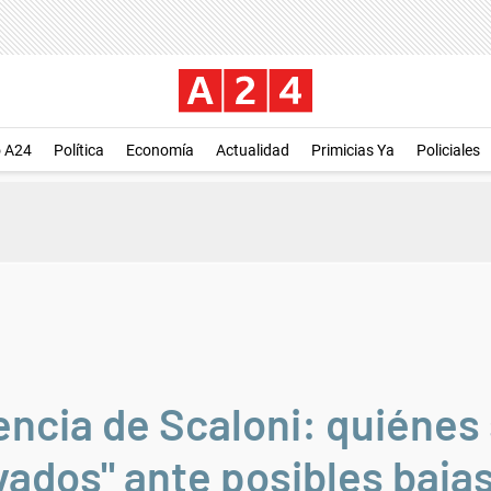
o A24
Política
Economía
Actualidad
Primicias Ya
Policiales
encia de Scaloni: quiénes 
ados" ante posibles bajas