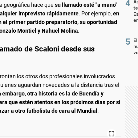
As
ía geográfica hace que
su llamado esté "a mano"
te
ualquier imprevisto rápidamente
. Por ejemplo,
en
E
en
n el primer partido preparatorio, su oportunidad
Gonzalo Montiel y Nahuel Molina
.
El
nu
llamado de Scaloni desde sus
vo
rontan los otros dos profesionales involucrados
quienes aguardan novedades a la distancia tras el
n embargo, otra historia es la de Buendía y
ra que estén atentos en los próximos días por si
ar a otro futbolista de cara al Mundial
.