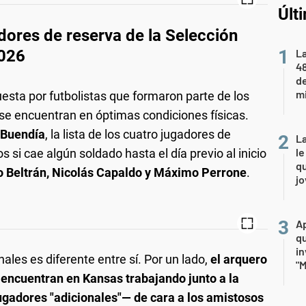
Últ
dores de reserva de la Selección
2026
La
48
d
mi
ta por futbolistas que formaron parte de los
se encuentran en óptimas condiciones físicas.
 Buendía
, la lista de los cuatro jugadores de
La
le
s si cae algún soldado hasta el día previo al inicio
qu
 Beltrán, Nicolás Capaldo y Máximo Perrone
.
j
Ap
qu
in
nales es diferente entre sí. Por un lado,
el arquero
"M
 encuentran en Kansas trabajando junto a la
ugadores "adicionales"— de cara a los amistosos