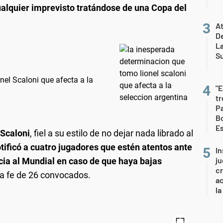
alquier imprevisto tratándose de una Copa del
At
De
L
S
el Scaloni que afecta a la
"E
t
Pa
Bo
E
 Scaloni
, fiel a su estilo de no dejar nada librado al
tificó a cuatro jugadores que estén atentos ante
In
ju
cia al Mundial en caso de que haya bajas
cr
na fe de 26 convocados.
ac
la