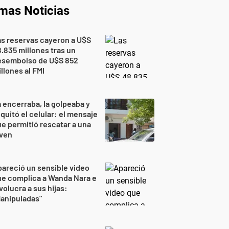
imas Noticias
s reservas cayeron a U$S
.835 millones tras un
esembolso de U$S 852
llones al FMI
 encerraba, la golpeaba y
 quitó el celular: el mensaje
e permitió rescatar a una
oven
areció un sensible video
e complica a Wanda Nara e
volucra a sus hijas:
anipuladas"