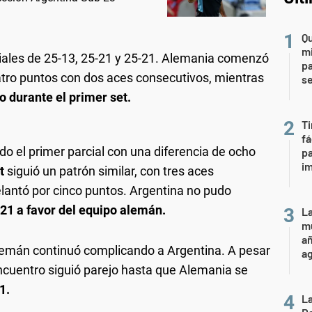
Qu
mi
iales de 25-13, 25-21 y 25-21. Alemania comenzó
pa
atro puntos con dos aces consecutivos, mientras
s
o durante el primer set.
Ti
fá
 el primer parcial con una diferencia de ocho
pa
i
t
siguió un patrón similar, con tres aces
lantó por cinco puntos. Argentina no pudo
21 a favor del equipo alemán.
La
mu
añ
alemán continuó complicando a Argentina. A pesar
a
 encuentro siguió parejo hasta que Alemania se
1.
La