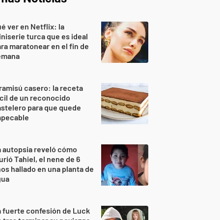
é ver en Netflix: la
niserie turca que es ideal
ra maratonear en el fin de
emana
ramisú casero: la receta
cil de un reconocido
stelero para que quede
mpecable
 autopsia reveló cómo
rió Tahiel, el nene de 6
os hallado en una planta de
gua
 fuerte confesión de Luck