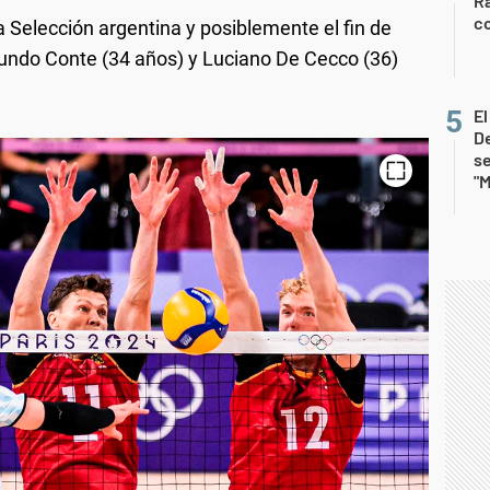
Ra
co
a Selección argentina y posiblemente el fin de
acundo Conte (34 años) y Luciano De Cecco (36)
E
De
se
"M