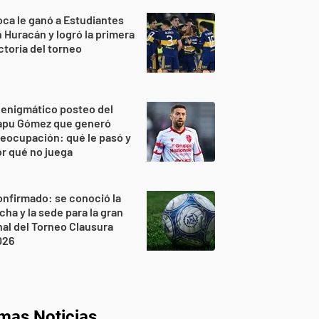
ca le ganó a Estudiantes
 Huracán y logró la primera
ctoria del torneo
 enigmático posteo del
apu Gómez que generó
eocupación: qué le pasó y
r qué no juega
nfirmado: se conoció la
cha y la sede para la gran
nal del Torneo Clausura
026
imas Noticias