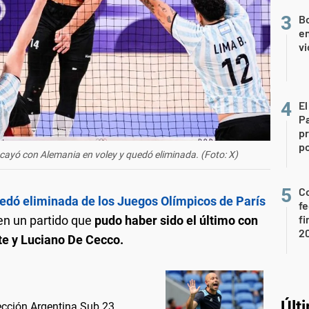
Bo
en
vi
El
P
pr
po
 cayó con Alemania en voley y quedó eliminada. (Foto: X)
Co
uedó eliminada de los Juegos Olímpicos de París
fe
fi
 en un partido que
pudo haber sido el último con
2
te y Luciano De Cecco.
Últ
cción Argentina Sub 23