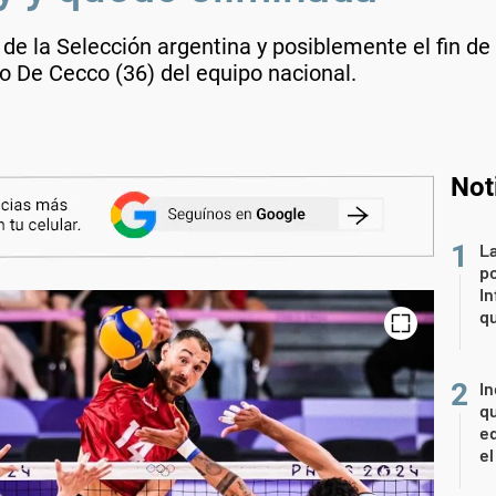
de la Selección argentina y posiblemente el fin de 
o De Cecco (36) del equipo nacional.
Not
La
po
In
q
In
qu
eq
el