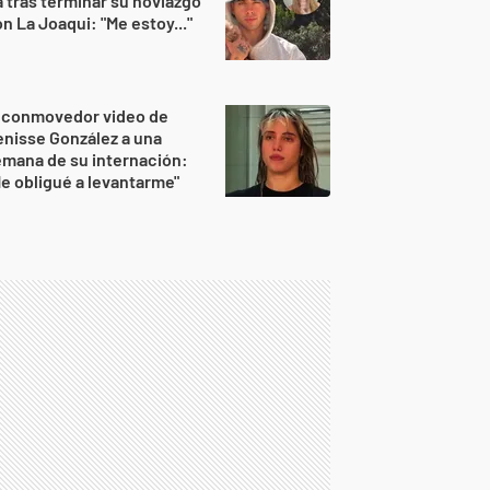
 tras terminar su noviazgo
n La Joaqui: "Me estoy..."
l conmovedor video de
nisse González a una
mana de su internación:
e obligué a levantarme"