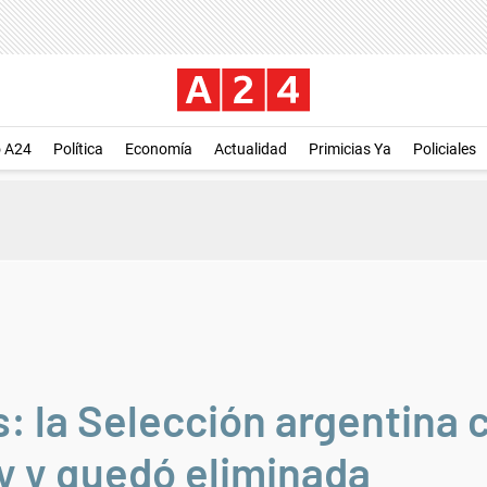
o A24
Política
Economía
Actualidad
Primicias Ya
Policiales
: la Selección argentina 
y y quedó eliminada