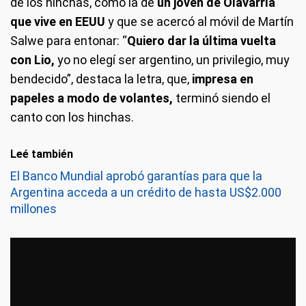
de los hinchas, como la de
un joven de Olavarría
que vive en EEUU
y que se acercó al móvil de Martín
Salwe para entonar: “
Quiero dar la última vuelta
con Lio,
yo no elegí ser argentino, un privilegio, muy
bendecido”, destaca la letra, que,
impresa en
papeles a modo de volantes,
terminó siendo el
canto con los hinchas.
Leé también
El Banco Mundial aprobó garantías para que la
Argentina acceda a un crédito de hasta US$2.000
millones