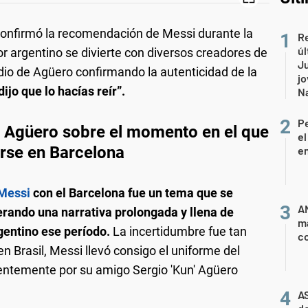
 confirmó la recomendación de Messi durante la
Re
úl
r argentino se divierte con diversos creadores de
Ju
dio de Agüero confirmando la autenticidad de la
jo
ijo que lo hacías reír”.
Na
P
n Agüero sobre el momento en el que
el
rse en Barcelona
e
 Messi
con el Barcelona fue un tema que se
AN
erando una narrativa prolongada y llena de
m
rgentino ese período.
La incertidumbre fue tan
co
 Brasil, Messi llevó consigo el uniforme del
ientemente por su amigo Sergio 'Kun' Agüero
A