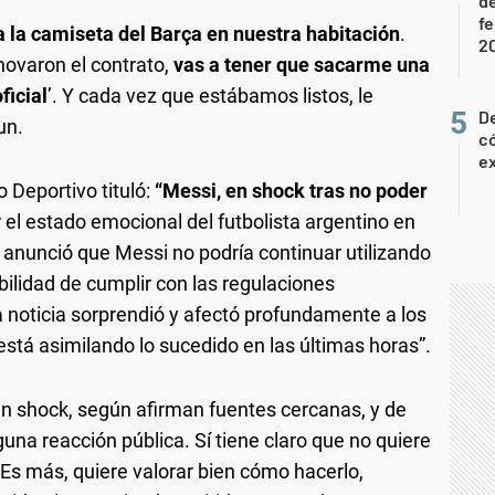
de
f
a la camiseta del Barça en nuestra habitación
.
2
novaron el contrato,
vas a tener que sacarme una
ficial
’. Y cada vez que estábamos listos, le
D
un.
c
e
o Deportivo tituló:
“Messi, en shock tras no poder
ir el estado emocional del futbolista argentino en
anunció que Messi no podría continuar utilizando
ibilidad de cumplir con las regulaciones
a noticia sorprendió y afectó profundamente a los
 está asimilando lo sucedido en las últimas horas”.
 en shock, según afirman fuentes cercanas, y de
a reacción pública. Sí tiene claro que no quiere
. Es más, quiere valorar bien cómo hacerlo,