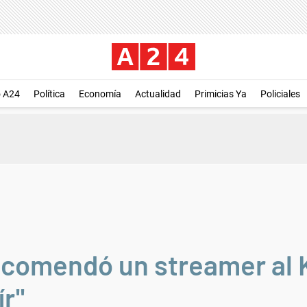
o A24
Política
Economía
Actualidad
Primicias Ya
Policiales
recomendó un streamer al
ír"