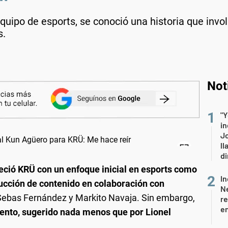
quipo de esports, se conoció una historia que invol
s.
Not
"Y
in
J
ll
di
eció KRÜ con un enfoque inicial en esports como
In
cción de contenido en colaboración con
Ne
bas Fernández y Markito Navaja. Sin embargo,
re
en
lento, sugerido nada menos que por Lionel