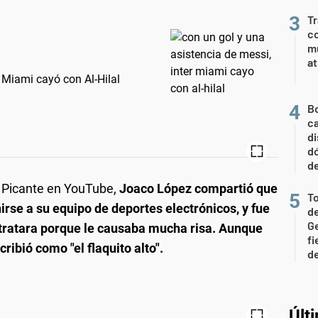
Tr
co
m
at
r Miami cayó con Al-Hilal
Bo
ca
di
d
d
a Picante en YouTube,
Joaco López compartió que
To
rse a su equipo de deportes electrónicos, y fue
de
Ge
tratara porque le causaba mucha risa. Aunque
fi
ibió como "el flaquito alto".
de
Últ