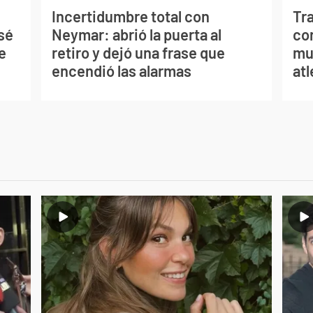
Incertidumbre total con
Tr
sé
Neymar: abrió la puerta al
co
e
retiro y dejó una frase que
mu
encendió las alarmas
at