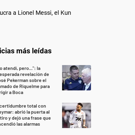
ucra a Lionel Messi, el Kun
icias más leídas
o atendí, pero...": la
esperada revelación de
osé Pekerman sobre el
amado de Riquelme para
rigir a Boca
certidumbre total con
ymar: abrió la puerta al
tiro y dejó una frase que
cendió las alarmas