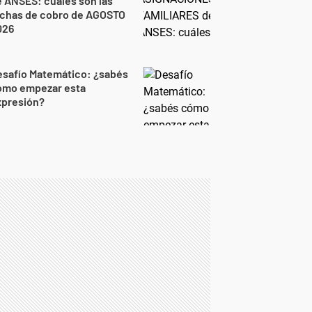
 ANSES: cuáles son las
echas de cobro de AGOSTO
026
esafío Matemático: ¿sabés
ómo empezar esta
xpresión?