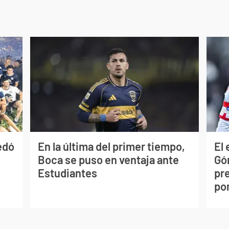
edó
En la última del primer tiempo,
El
s
Boca se puso en ventaja ante
Gó
Estudiantes
pr
po