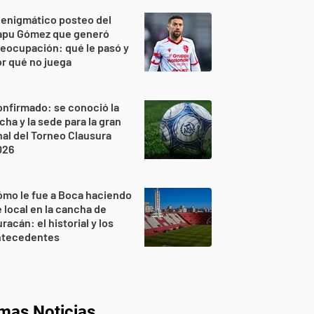
 enigmático posteo del
apu Gómez que generó
eocupación: qué le pasó y
r qué no juega
nfirmado: se conoció la
cha y la sede para la gran
nal del Torneo Clausura
026
mo le fue a Boca haciendo
 local en la cancha de
racán: el historial y los
ntecedentes
imas Noticias