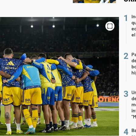
In
qu
eq
el
Pa
de
bo
hi
Un
de
me
in
"M
Ba