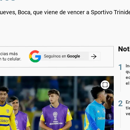
 jueves, Boca, que viene de vencer a Sportivo Trin
Not
In
qu
eq
el
En
ti
ve