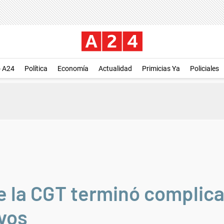
o A24
Política
Economía
Actualidad
Primicias Ya
Policiales
de la CGT terminó complic
ivos