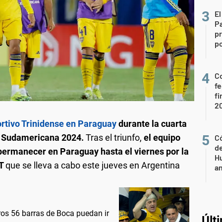
El
P
pr
po
Co
fe
fi
2
ortivo Trinidense en Paraguay
durante la cuarta
pa Sudamericana 2024.
Tras el triunfo,
el equipo
Có
de
 permanecer en Paraguay hasta el viernes por la
Hu
GT
que se lleva a cabo este jueves en Argentina
a
ros 56 barras de Boca puedan ir
Últ