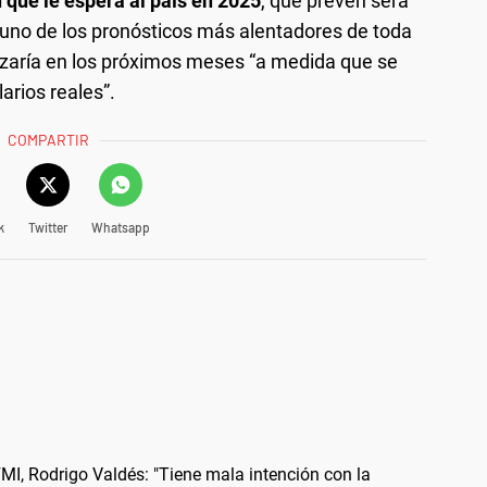
n que le espera al país en 2025
, que prevén será
e uno de los pronósticos más alentadores de toda
nzaría en los próximos meses “a medida que se
arios reales”.
COMPARTIR
k
Twitter
Whatsapp
l FMI, Rodrigo Valdés: "Tiene mala intención con la