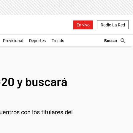
En vivo
Radio La Red
Previsional
Deportes
Trends
G20 y buscará
entros con los titulares del