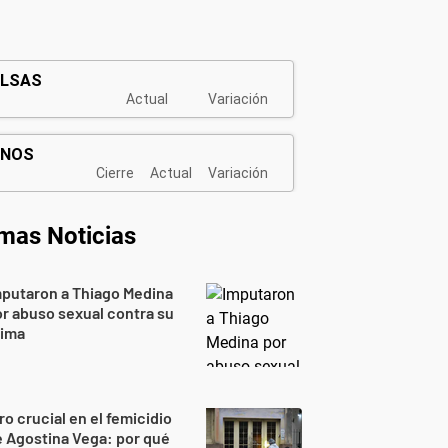
imas Noticias
putaron a Thiago Medina
r abuso sexual contra su
rima
ro crucial en el femicidio
 Agostina Vega: por qué