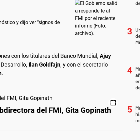
de
óstico y dijo ver "signos de
Un
de
Mi
nes con los titulares del Banco Mundial,
Ajay
 Desarrollo,
Ilan Goldfajn
, y con el secretario
Mu
n.
añ
e
d
Mu
ubdirectora del FMI, Gita Gopinath
hi
mo