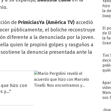
Yani
hizo
nio.
la d
Joaqu
cción de
PrimiciasYa (América TV)
accedió
El p
ocer públicamente, el boliche reconstruye
de E
ión diferente a la denunciada por la joven.
la f
Gra
ella quien le propinó golpes y rasguños a
desa
o sostiene la denuncia presentada ante la
Tini
deci
polé
quié
afue
Apar
o que hizo con
vide
 y..."
Wand
sus 
¿Vue