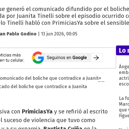
ue generó el comunicado difundido por el boliche
a por Juanita Tinelli sobre el episodio ocurrido 
lo Tinelli habló con PrimiciasYa sobre el sensible
uan Pablo Godino
| 13 jun 2026, 00:05
Lo 
Ánge
emba
actr
esco
icado del boliche que contradice a Juanita
La f
Marc
que 
siva con
PrimiciasYa
y se refirió al escrito
Figu
el suceso de violencia que tuvo como
, y a su expareja,
Bautista Cuiña
en la