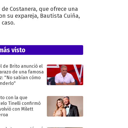
 de Costanera, que ofrece una
con su expareja, Bautista Cuiña,
 caso.
más visto
l de Brito anunció el
razo de una famosa
iz: "No sabían cómo
nderlo"
oto con la que
elo Tinelli confirmó
volvió con Milett
eroa