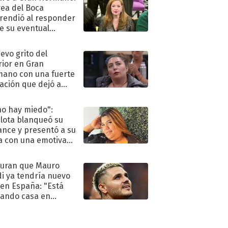
ea del Boca
rendió al responder
e su eventual
eso al reality
uevo grito del
rior en Gran
ano con una fuerte
ación que dejó a
oya en shock:
idora"
no hay miedo":
lota blanqueó su
nce y presentó a su
a con una emotiva
aración de amor
uran que Mauro
di ya tendría nuevo
 en España: "Está
ando casa en
id"