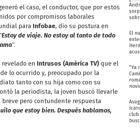
Andr
generó el caso, el conductor, que por estos
sorp
Unidos por compromisos laborales
sobr
regr
Mundial para
Infobae
, dio su postura en
El n
Estoy de viaje. No estoy al tanto de todo
"
exte
grama
".
Herm
acus
Pinc
 revelado en
Intrusos (América TV)
que el
"Tra
"Ya 
e lo ocurrido y, preocupado por la
Cami
roma
diato tanto con su hija como con su
novi
ontó la periodista, la joven buscó llevarle
decl
a breve pero contundente respuesta
Aseg
Icar
uilo que estoy bien. Después hablamos,
club
busc
Madr