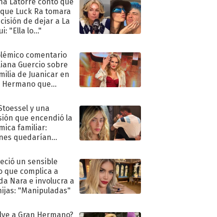
na Latorre contó qué
 que Luck Ra tomara
ecisión de dejar a La
i: "Ella lo..."
olémico comentario
liana Guercio sobre
amilia de Juanicar en
n Hermano que
tó la furia en redes
 Stoessel y una
sión que encendió la
mica familiar:
nes quedarían
ra de su boda
eció un sensible
o que complica a
a Nara e involucra a
hijas: "Manipuladas"
lve a Gran Hermano?