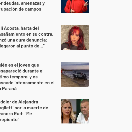
or deudas, amenazas y
cupación de campos
li Acosta, harta del
sañamiento en su contra,
nzó una dura denuncia:
legaron al punto de..."
ién es el joven que
sapareció durante el
timo temporal y es
uscado intensamente en el
o Paraná
 dolor de Alejandra
glietti por la muerte de
eandro Rud: "Me
repiento"