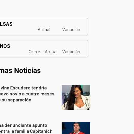
imas Noticias
lvina Escudero tendría
evo novio a cuatro meses
 su separación
na denunciante apuntó
ntra la familia Capitanich