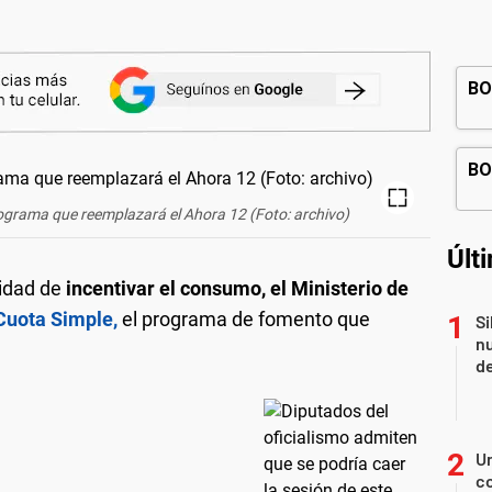
ograma que reemplazará el Ahora 12 (Foto: archivo)
Últ
lidad de
incentivar el consumo, el Ministerio de
uota Simple,
el programa de fomento que
Si
nu
de
U
co