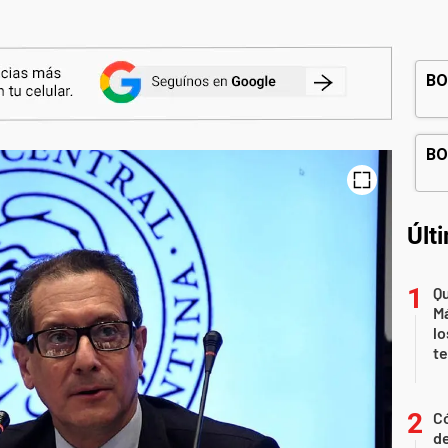
Últ
Qu
Má
lo
t
Có
de