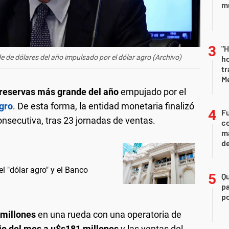
mu
"H
 de dólares del año impulsado por el dólar agro (Archivo)
ho
tr
M
reservas más grande del año
empujado por el
agro
. De esta forma, la entidad monetaria finalizó
Fu
onsecutiva, tras 23 jornadas de ventas.
co
ma
d
el "dólar agro" y el Banco
Q
pa
po
 millones
en una rueda con una operatoria de
ojo del mes a u$s181 millones
y las ventas del