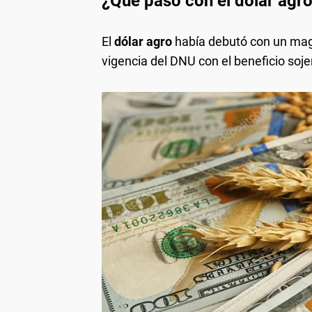
¿Qué pasó con el dólar agr
El
dólar agro
había debutó con un magr
vigencia del DNU con el beneficio soje