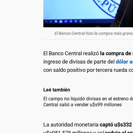
El Banco Central hizo la compra más grande
El Banco Central realizó
la compra de 
ingreso de divisas de parte del
dólar 
con saldo positivo por tercera rueda c
Leé también
El campo no liquidó divisas en el estreno d
Central salió a vender u$s99 millones
La autoridad monetaria
captó u$s332
u$s951,578 millones y así
redujo el r