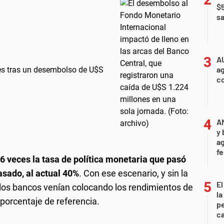
$
sa
A
ag
es tras un desembolso de U$S
c
A
y 
ag
f
6 veces la tasa de política monetaria que pasó
sado, al actual 40%
. Con ese escenario, y sin la
El
 los bancos venían colocando los rendimientos de
la
 porcentaje de referencia.
pe
ca