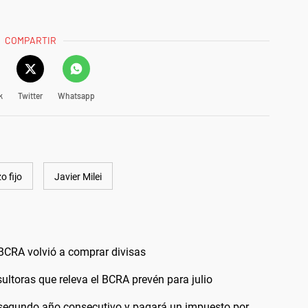
COMPARTIR
k
Twitter
Whatsapp
o fijo
Javier Milei
l BCRA volvió a comprar divisas
ultoras que releva el BCRA prevén para julio
 segundo año consecutivo y pagará un impuesto por