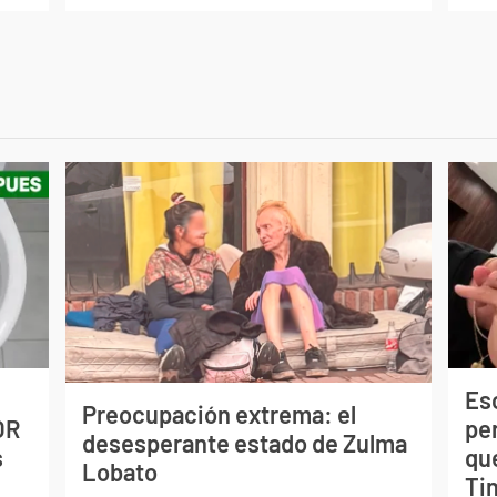
Esc
Preocupación extrema: el
OR
pe
desesperante estado de Zulma
s
qu
Lobato
Tin