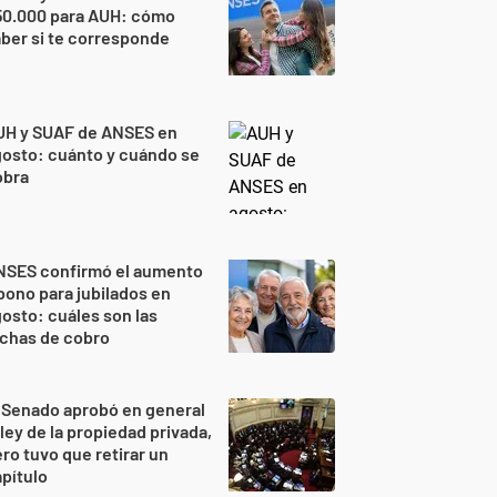
50.000 para AUH: cómo
ber si te corresponde
UH y SUAF de ANSES en
osto: cuánto y cuándo se
obra
NSES confirmó el aumento
bono para jubilados en
osto: cuáles son las
echas de cobro
 Senado aprobó en general
 ley de la propiedad privada,
ro tuvo que retirar un
pítulo