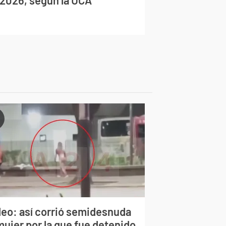
deo: así corrió semidesnuda
mujer por la que fue detenido