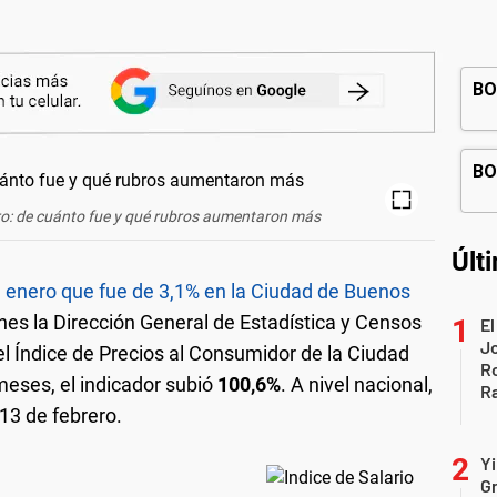
ero: de cuánto fue y qué rubros aumentaron más
Últ
e enero que fue de 3,1% en la Ciudad de Buenos
rnes la Dirección General de Estadística y Censos
El
Jo
del Índice de Precios al Consumidor de la Ciudad
Ro
meses, el indicador subió
100,6%
.
A nivel nacional,
Ra
 13 de febrero.
Yi
Gr