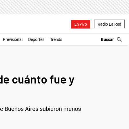
En vivo
Radio La Red
Previsional
Deportes
Trends
de cuánto fue y
d de Buenos Aires subieron menos