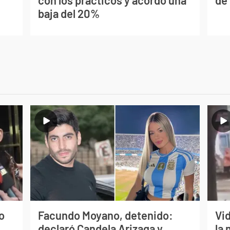
baja del 20%
o
Facundo Moyano, detenido:
Vi
declaró Candela Arizaga y
la 