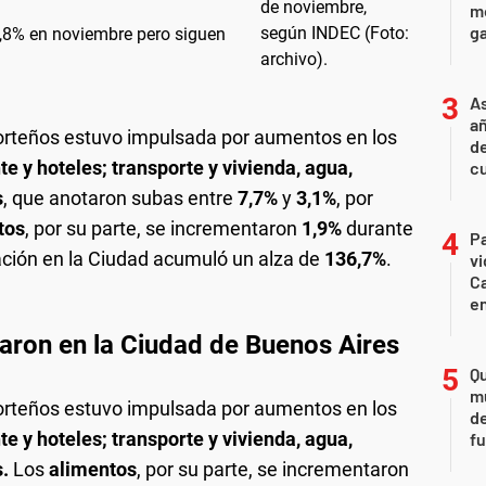
mo
ga
3,8% en noviembre pero siguen
As
añ
porteños estuvo impulsada por aumentos en los
d
te y hoteles; transporte y vivienda, agua,
cu
s
, que anotaron subas entre
7,7%
y
3,1%
, por
tos
, por su parte, se incrementaron
1,9%
durante
Pa
lación en la Ciudad acumuló un alza de
136,7%
.
v
Ca
en
ron en la Ciudad de Buenos Aires
Qu
m
porteños estuvo impulsada por aumentos en los
de
te y hoteles; transporte y vivienda, agua,
fu
s.
Los
alimentos
, por su parte, se incrementaron