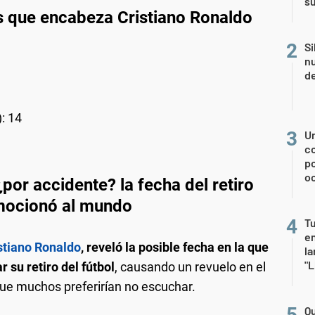
su
as que encabeza Cristiano Ronaldo
Si
nu
de
: 14
U
co
p
o
por accidente? la fecha del retiro
nmocionó al mundo
Tu
en
stiano Ronaldo
, reveló la posible fecha en la que
la
"L
r su retiro del fútbol
, causando un revuelo en el
que muchos preferirían no escuchar.
Qu