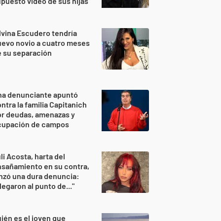
puesto video de sus hijas
lvina Escudero tendría
evo novio a cuatro meses
 su separación
na denunciante apuntó
ntra la familia Capitanich
or deudas, amenazas y
cupación de campos
li Acosta, harta del
sañamiento en su contra,
nzó una dura denuncia:
legaron al punto de..."
ién es el joven que