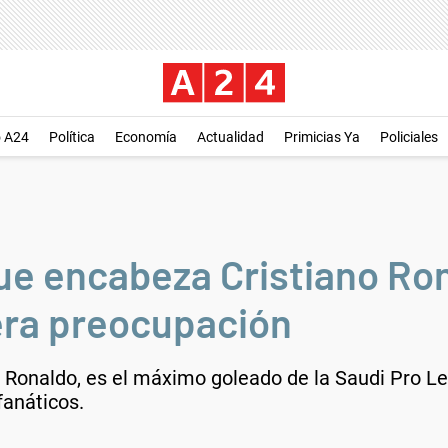
o A24
Política
Economía
Actualidad
Primicias Ya
Policiales
que encabeza Cristiano Ro
era preocupación
no Ronaldo, es el máximo goleado de la Saudi Pro 
fanáticos.