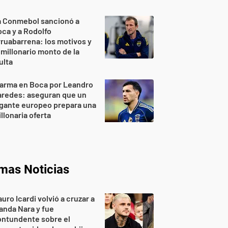
a Conmebol sancionó a
ca y a Rodolfo
ruabarrena: los motivos y
 millonario monto de la
ulta
larma en Boca por Leandro
aredes: aseguran que un
gante europeo prepara una
llonaria oferta
imas Noticias
uro Icardi volvió a cruzar a
nda Nara y fue
ontundente sobre el