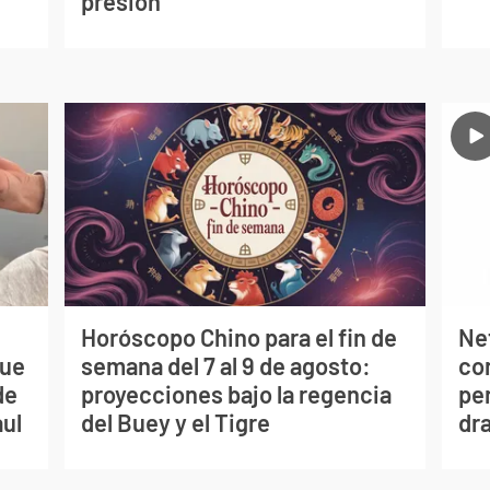
presión
Horóscopo Chino para el fin de
Net
que
semana del 7 al 9 de agosto:
co
de
proyecciones bajo la regencia
per
aul
del Buey y el Tigre
dr