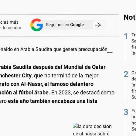
Not
Tr
S
fl
In
Arabia Saudita después del Mundial de Qatar
Co
nchester City
, que no terminó de la mejor
de
trato con Al-Nassr, el famoso delantero
in
fi
ción al fútbol árabe.
En 2023, se destacó como
S
ero
este año también encabeza una lista
Fu
la
ho
Se