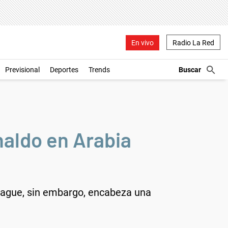
En vivo
Radio La Red
Previsional
Deportes
Trends
naldo en Arabia
League, sin embargo, encabeza una