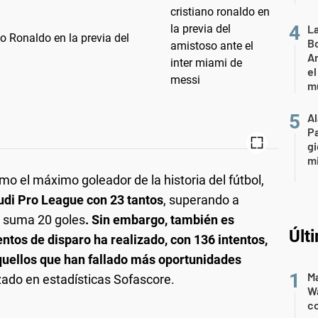
L
o Ronaldo en la previa del
Bo
Ar
el
m
A
P
gi
mi
omo el máximo goleador de la historia del fútbol,
audi Pro League con 23 tantos
, superando a
en suma 20 goles
. Sin embargo, también es
Últ
ntos de disparo ha realizado, con 136 intentos,
aquellos que han fallado más oportunidades
Ma
izado en estadísticas Sofascore.
Wa
c